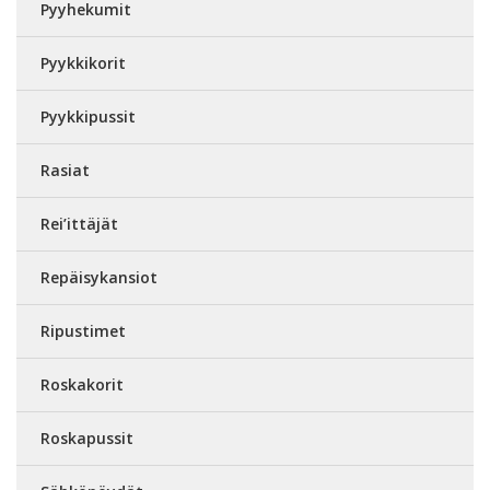
Pyyhekumit
Pyykkikorit
Pyykkipussit
Rasiat
Rei’ittäjät
Repäisykansiot
Ripustimet
Roskakorit
Roskapussit