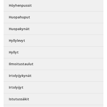
Höyhenpussit
Huopahuput
Huopakynät
Hyllylevyt
Hyllyt
Ilmoitustaulut
Irtolyijykynät
Irtolyijyt
Istutussäkit