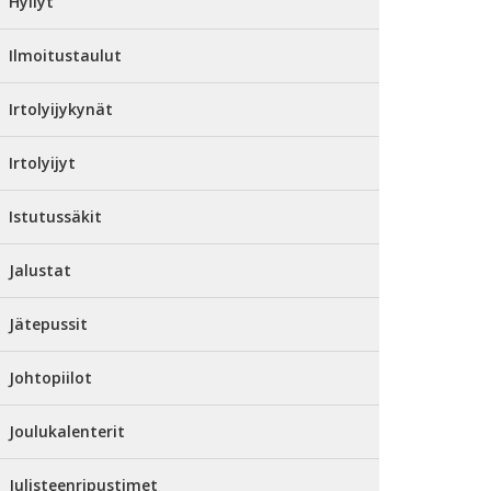
Hyllyt
Ilmoitustaulut
Irtolyijykynät
Irtolyijyt
Istutussäkit
Jalustat
Jätepussit
Johtopiilot
Joulukalenterit
Julisteenripustimet