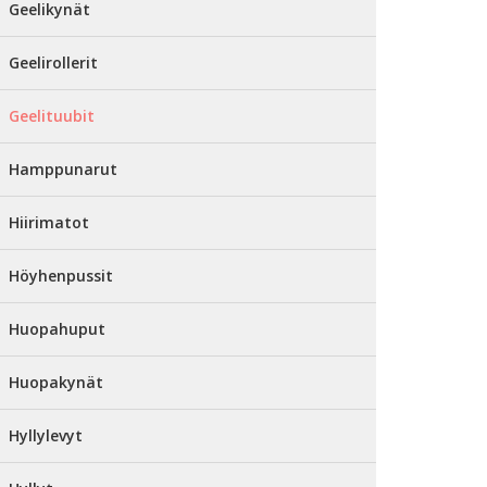
Geelikynät
Geelirollerit
Geelituubit
Hamppunarut
Hiirimatot
Höyhenpussit
Huopahuput
Huopakynät
Hyllylevyt