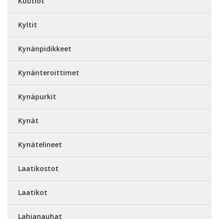
Kuutiot
Kyltit
Kynänpidikkeet
Kynänteroittimet
Kynäpurkit
Kynät
Kynätelineet
Laatikostot
Laatikot
Lahjanauhat