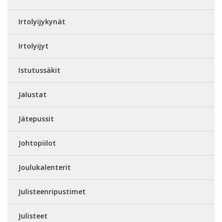
Irtolyijykynät
Irtolyijyt
Istutussäkit
Jalustat
Jätepussit
Johtopiilot
Joulukalenterit
Julisteenripustimet
Julisteet