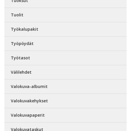
Tuoksut
Tuolit
Työkalupakit
Työpöydät
Työtasot
Välilehdet
Valokuva-albumit
Valokuvakehykset
Valokuvapaperit
Valokuvataskut