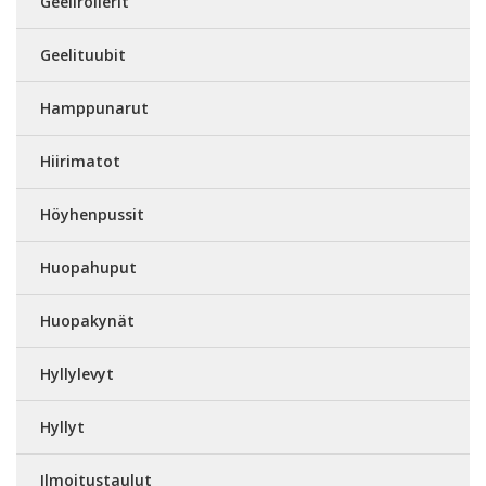
Geelirollerit
Geelituubit
Hamppunarut
Hiirimatot
Höyhenpussit
Huopahuput
Huopakynät
Hyllylevyt
Hyllyt
Ilmoitustaulut