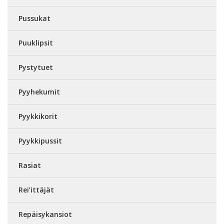
Pussukat
Puuklipsit
Pystytuet
Pyyhekumit
Pyykkikorit
Pyykkipussit
Rasiat
Rei’ittäjät
Repäisykansiot