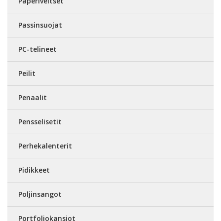
Paperiveitset
Passinsuojat
PC-telineet
Peilit
Penaalit
Pensselisetit
Perhekalenterit
Pidikkeet
Poljinsangot
Portfoliokansiot