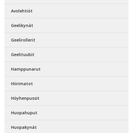
Avolehtiöt
Geelikynät
Geelirollerit
Geelituubit
Hamppunarut
Hiirimatot
Höyhenpussit
Huopahuput
Huopakynät