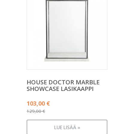
HOUSE DOCTOR MARBLE
SHOWCASE LASIKAAPPI
Alkuperäinen
103,00
€
hinta
129,00
€
Nykyinen
oli:
hinta
129,00 €.
LUE LISÄÄ »