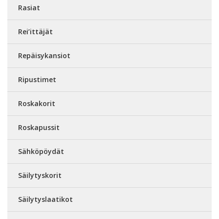
Rasiat
Rei’ittäjät
Repäisykansiot
Ripustimet
Roskakorit
Roskapussit
Sähköpöydät
Säilytyskorit
Säilytyslaatikot