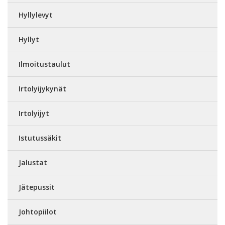
Hyllylevyt
Hyllyt
Ilmoitustaulut
Irtolyijykynät
Irtolyijyt
Istutussäkit
Jalustat
Jätepussit
Johtopiilot