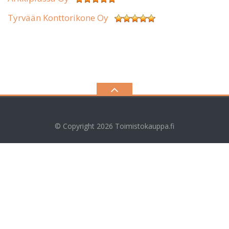
Tyrvään Konttorikone Oy
© Copyright 2026
Toimistokauppa.fi