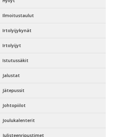
Hyllyt
Ilmoitustaulut
Irtolyijykynät
Irtolyijyt
Istutussäkit
Jalustat
Jätepussit
Johtopiilot
Joulukalenterit
Julisteenripustimet