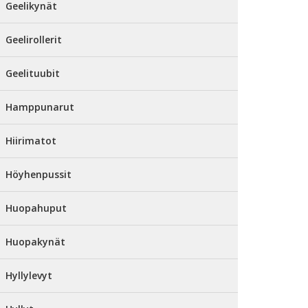
Geelikynät
Geelirollerit
Geelituubit
Hamppunarut
Hiirimatot
Höyhenpussit
Huopahuput
Huopakynät
Hyllylevyt