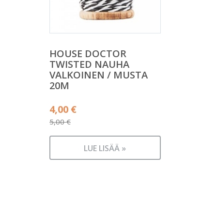
HOUSE DOCTOR
TWISTED NAUHA
VALKOINEN / MUSTA
20M
Alkuperäinen
4,00
€
hinta
5,00
€
Nykyinen
oli:
hinta
5,00 €.
LUE LISÄÄ »
on:
4,00 €.