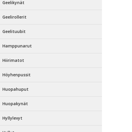
Geelikynät
Geelirollerit
Geelituubit
Hamppunarut
Hiirimatot
Höyhenpussit
Huopahuput
Huopakynät
Hyllylevyt