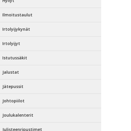
Hyllyt
Ilmoitustaulut
Irtolyijykynät
Irtolyijyt
Istutussäkit
Jalustat
Jätepussit
Johtopiilot
Joulukalenterit
Julisteenripustimet