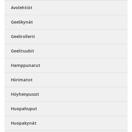
Avolehtiöt
Geelikynät
Geelirollerit
Geelituubit
Hamppunarut
Hiirimatot
Höyhenpussit
Huopahuput
Huopakynät