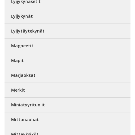
Lyijykynäsetit
Lyijykynät
Lyijytäytekynät
Magneetit
Mapit
Marjaoksat
Merkit
Miniatyyrituolit
Mittanauhat
Mittayksiköt