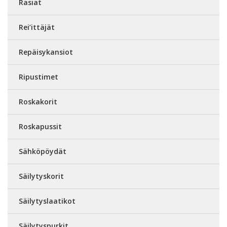
Rasiat
Rei’ittäjät
Repäisykansiot
Ripustimet
Roskakorit
Roskapussit
Sähköpöydät
Säilytyskorit
Säilytyslaatikot
Säilytyspurkit