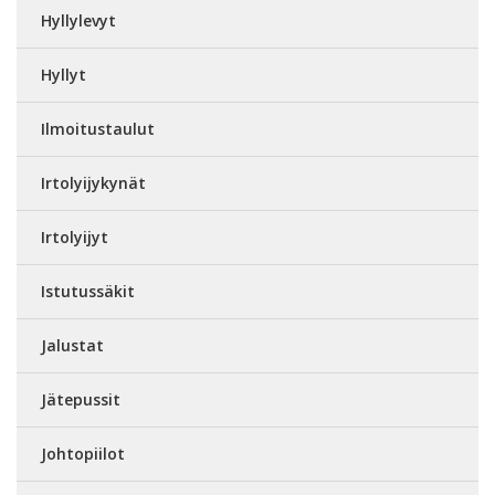
Hyllylevyt
Hyllyt
Ilmoitustaulut
Irtolyijykynät
Irtolyijyt
Istutussäkit
Jalustat
Jätepussit
Johtopiilot