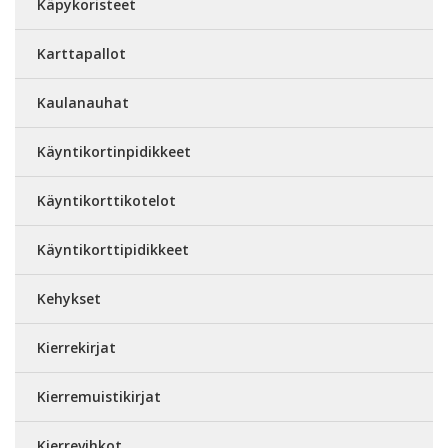
Käpykoristeet
Karttapallot
Kaulanauhat
Käyntikortinpidikkeet
Käyntikorttikotelot
Käyntikorttipidikkeet
Kehykset
Kierrekirjat
Kierremuistikirjat
Kierrevihkot