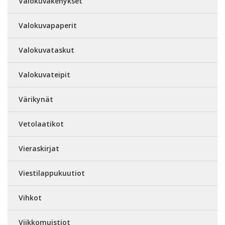
Valokuvakehykset
Valokuvapaperit
Valokuvataskut
Valokuvateipit
Värikynät
Vetolaatikot
Vieraskirjat
Viestilappukuutiot
Vihkot
Viikkomuistiot