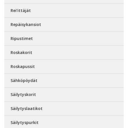
Rei’ittäjät
Repäisykansiot
Ripustimet
Roskakorit
Roskapussit
Sähköpöydät
Säilytyskorit
Säilytyslaatikot
Säilytyspurkit