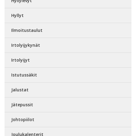
Hyllylevyt
Hyllyt
Ilmoitustaulut
Irtolyijykynät
Irtolyijyt
Istutussäkit
Jalustat
Jätepussit
Johtopiilot
Joulukalenterit