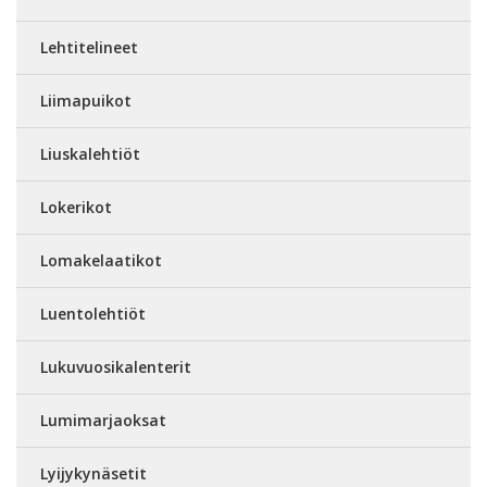
Lehtitelineet
Liimapuikot
Liuskalehtiöt
Lokerikot
Lomakelaatikot
Luentolehtiöt
Lukuvuosikalenterit
Lumimarjaoksat
Lyijykynäsetit