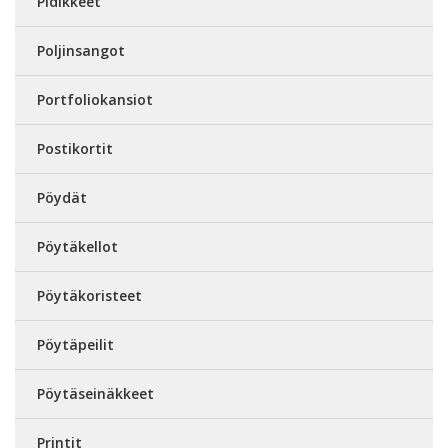
Pidikkeet
Poljinsangot
Portfoliokansiot
Postikortit
Pöydät
Pöytäkellot
Pöytäkoristeet
Pöytäpeilit
Pöytäseinäkkeet
Printit