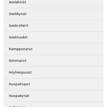
Avolehtiöt
Geelikynät
Geelirollerit
Geelituubit
Hamppunarut
Hiirimatot
Höyhenpussit
Huopahuput
Huopakynät