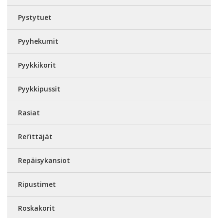
Pystytuet
Pyyhekumit
Pyykkikorit
Pyykkipussit
Rasiat
Rei’ittäjät
Repäisykansiot
Ripustimet
Roskakorit