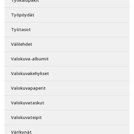
Työkalupakit
Työpöydät
Työtasot
Välilehdet
Valokuva-albumit
Valokuvakehykset
Valokuvapaperit
Valokuvataskut
Valokuvateipit
Värikynät