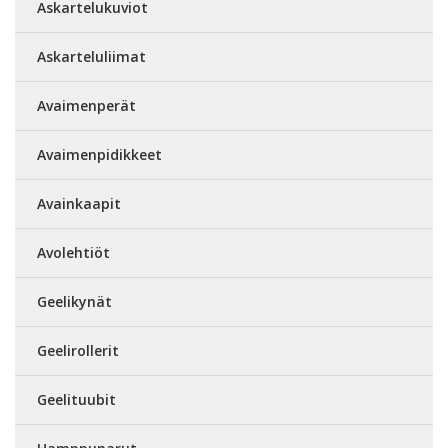
Askartelukuviot
Askarteluliimat
Avaimenperät
Avaimenpidikkeet
Avainkaapit
Avolehtiöt
Geelikynät
Geelirollerit
Geelituubit