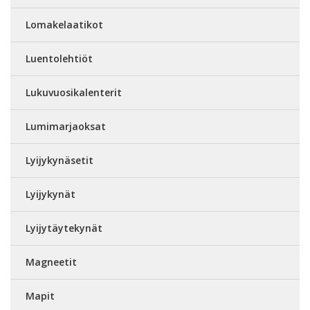
Lomakelaatikot
Luentolehtiöt
Lukuvuosikalenterit
Lumimarjaoksat
Lyijykynäsetit
Lyijykynät
Lyijytäytekynät
Magneetit
Mapit