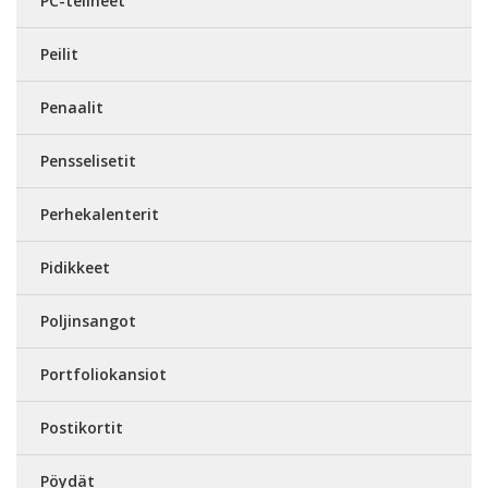
PC-telineet
Peilit
Penaalit
Pensselisetit
Perhekalenterit
Pidikkeet
Poljinsangot
Portfoliokansiot
Postikortit
Pöydät