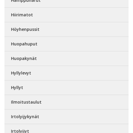
Hamppunarut
Hiirimatot
Höyhenpussit
Huopahuput
Huopakynät
Hyllylevyt
Hyllyt
Ilmoitustaulut
Irtolyijykynät
Irtolyijyt