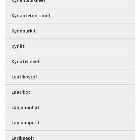
Kynänpidikkeet
Kynänteroittimet
Kynäpurkit
Kynät
Kynätelineet
Laatikostot
Laatikot
Lahjanauhat
Lahjapaperit
Lasikaapit