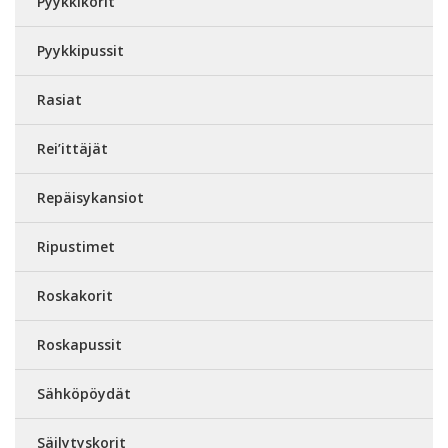
Pyykkikorit
Pyykkipussit
Rasiat
Rei’ittäjät
Repäisykansiot
Ripustimet
Roskakorit
Roskapussit
Sähköpöydät
Säilytyskorit