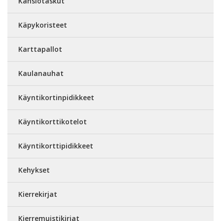
Kansiotaskut
Käpykoristeet
Karttapallot
Kaulanauhat
Käyntikortinpidikkeet
Käyntikorttikotelot
Käyntikorttipidikkeet
Kehykset
Kierrekirjat
Kierremuistikirjat