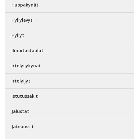
Huopakynät
Hyllylevyt
Hyllyt
Ilmoitustaulut
Irtolyijykynät
Irtolyijyt
Istutussäkit
Jalustat
Jätepussit