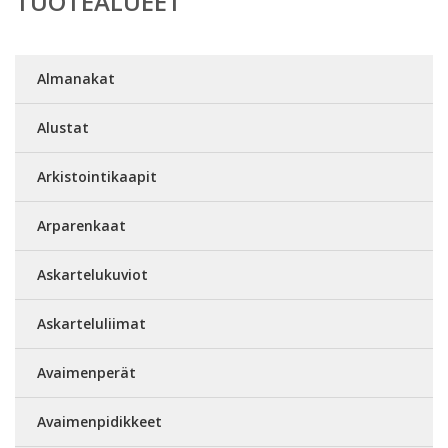
TUOTEALUEET
Almanakat
Alustat
Arkistointikaapit
Arparenkaat
Askartelukuviot
Askarteluliimat
Avaimenperät
Avaimenpidikkeet