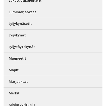
Lukuvuosikalenterit
Lumimarjaoksat
Lyijykynäsetit
Lyijykynät
Lyijytäytekynät
Magneetit
Mapit
Marjaoksat
Merkit
Miniatyyrituolit