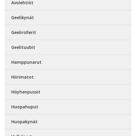
Avolehtiöt
Geelikynät
Geelirollerit
Geelituubit
Hamppunarut
Hiirimatot
Höyhenpussit
Huopahuput
Huopakynät