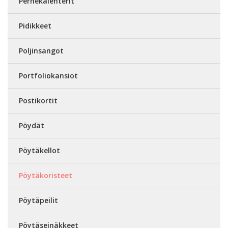
Perhekalenterit
Pidikkeet
Poljinsangot
Portfoliokansiot
Postikortit
Pöydät
Pöytäkellot
Pöytäkoristeet
Pöytäpeilit
Pöytäseinäkkeet