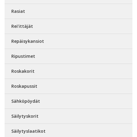
Rasiat
Rei’ittäjät
Repäisykansiot
Ripustimet
Roskakorit
Roskapussit
Sähköpöydät
Säilytyskorit
Säilytyslaatikot