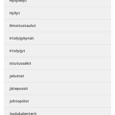
Hyllylevyt
Hyllyt
Ilmoitustaulut
Irtolyijykynät
Irtolyijyt
Istutussäkit
Jalustat
Jätepussit
Johtopiilot
Joulukalenterit