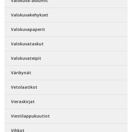
Valokuva-albumit
Valokuvakehykset
Valokuvapaperit
Valokuvataskut
Valokuvateipit
Värikynät
Vetolaatikot
Vieraskirjat
Viestilappukuutiot
Vihkot