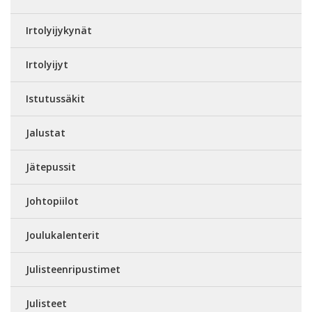
Irtolyijykynät
Irtolyijyt
Istutussäkit
Jalustat
Jätepussit
Johtopiilot
Joulukalenterit
Julisteenripustimet
Julisteet