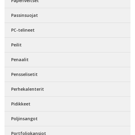
Paperiveitset
Passinsuojat
PC-telineet
Peilit
Penaalit
Pensselisetit
Perhekalenterit
Pidikkeet
Poljinsangot
Portfoliokansiot