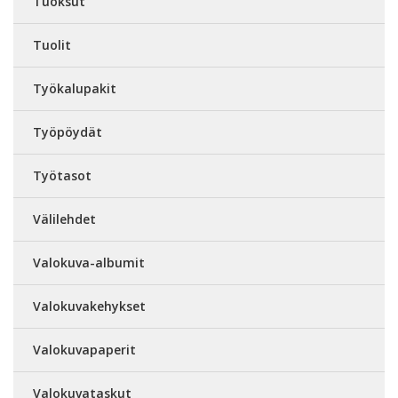
Tuoksut
Tuolit
Työkalupakit
Työpöydät
Työtasot
Välilehdet
Valokuva-albumit
Valokuvakehykset
Valokuvapaperit
Valokuvataskut