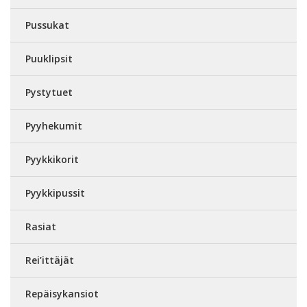
Pussukat
Puuklipsit
Pystytuet
Pyyhekumit
Pyykkikorit
Pyykkipussit
Rasiat
Rei’ittäjät
Repäisykansiot