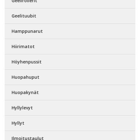
Geelirollerit
Geelituubit
Hamppunarut
Hiirimatot
Höyhenpussit
Huopahuput
Huopakynät
Hyllylevyt
Hyllyt
Ilmoitustaulut