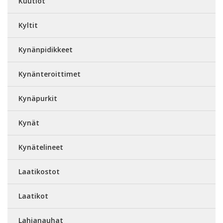
Kuutiot
Kyltit
Kynänpidikkeet
Kynänteroittimet
Kynäpurkit
Kynät
Kynätelineet
Laatikostot
Laatikot
Lahjanauhat