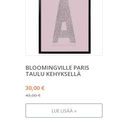
BLOOMINGVILLE PARIS
TAULU KEHYKSELLÄ
Alkuperäinen
30,00
€
hinta
43,00
€
Nykyinen
oli:
hinta
43,00 €.
LUE LISÄÄ »
on:
30,00 €.