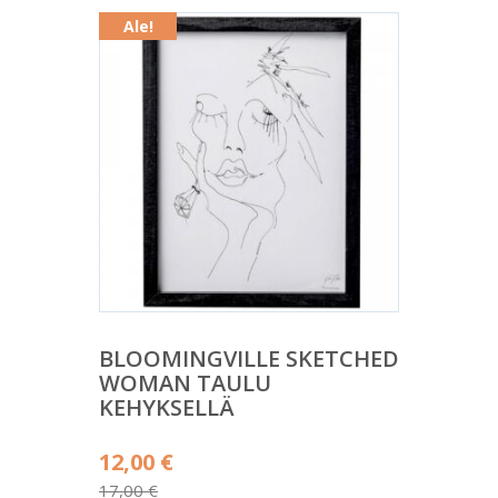
Ale!
BLOOMINGVILLE SKETCHED
WOMAN TAULU
KEHYKSELLÄ
Alkuperäinen
12,00
€
hinta
17,00
€