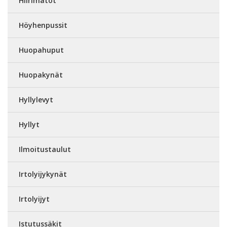
Hiirimatot
Höyhenpussit
Huopahuput
Huopakynät
Hyllylevyt
Hyllyt
Ilmoitustaulut
Irtolyijykynät
Irtolyijyt
Istutussäkit