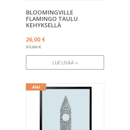
BLOOMINGVILLE
FLAMINGO TAULU
KEHYKSELLÄ
Alkuperäinen
26,00
€
hinta
37,00
€
Nykyinen
oli:
hinta
37,00 €.
LUE LISÄÄ »
on:
26,00 €.
Ale!