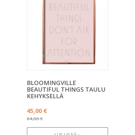
BLOOMINGVILLE
BEAUTIFUL THINGS TAULU
KEHYKSELLÄ
Alkuperäinen
45,00
€
hinta
64,00
€
Nykyinen
oli:
hinta