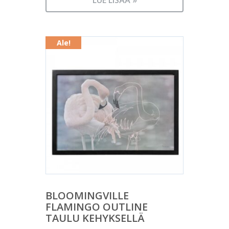
64,00 €.
LUE LISÄÄ »
on:
45,00 €.
Ale!
BLOOMINGVILLE
FLAMINGO OUTLINE
TAULU KEHYKSELLÄ