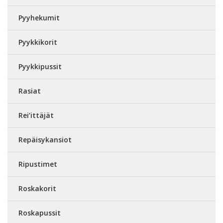
Pyyhekumit
Pyykkikorit
Pyykkipussit
Rasiat
Rei’ittäjät
Repäisykansiot
Ripustimet
Roskakorit
Roskapussit