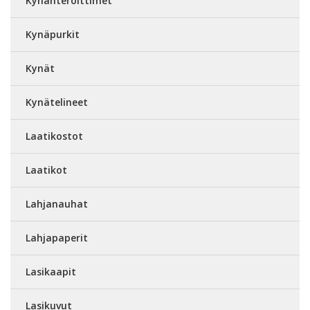
Kynänteroittimet
Kynäpurkit
Kynät
Kynätelineet
Laatikostot
Laatikot
Lahjanauhat
Lahjapaperit
Lasikaapit
Lasikuvut