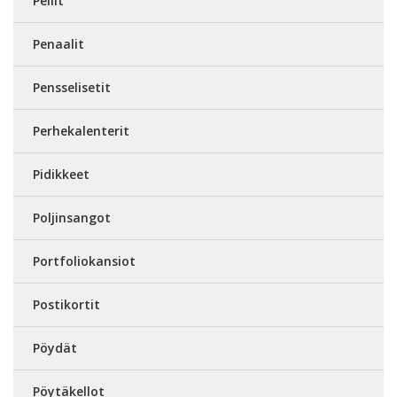
Peilit
Penaalit
Pensselisetit
Perhekalenterit
Pidikkeet
Poljinsangot
Portfoliokansiot
Postikortit
Pöydät
Pöytäkellot