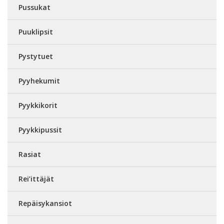
Pussukat
Puuklipsit
Pystytuet
Pyyhekumit
Pyykkikorit
Pyykkipussit
Rasiat
Rei’ittäjät
Repäisykansiot