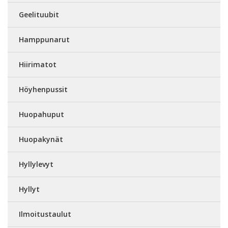
Geelituubit
Hamppunarut
Hiirimatot
Höyhenpussit
Huopahuput
Huopakynät
Hyllylevyt
Hyllyt
Ilmoitustaulut