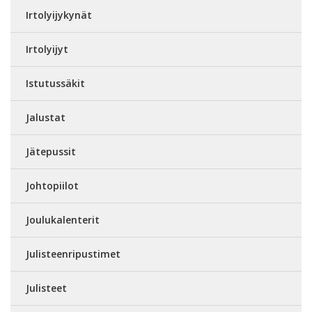
Irtolyijykynät
Irtolyijyt
Istutussäkit
Jalustat
Jätepussit
Johtopiilot
Joulukalenterit
Julisteenripustimet
Julisteet