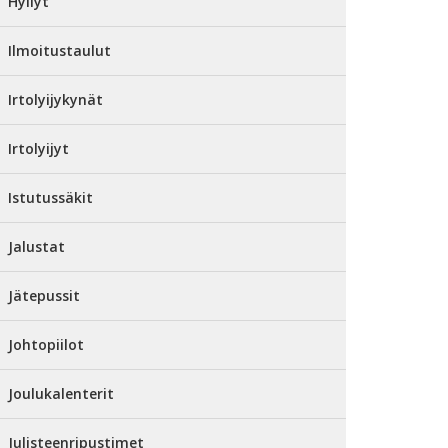
Hyllyt
Ilmoitustaulut
Irtolyijykynät
Irtolyijyt
Istutussäkit
Jalustat
Jätepussit
Johtopiilot
Joulukalenterit
Julisteenripustimet