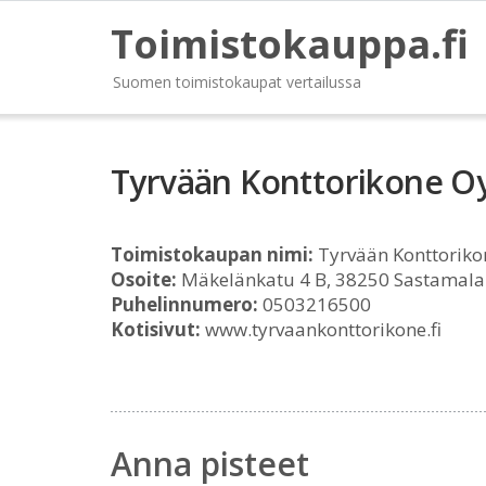
Toimistokauppa.fi
Suomen toimistokaupat vertailussa
Tyrvään Konttorikone O
Toimistokaupan nimi:
Tyrvään Konttoriko
Osoite:
Mäkelänkatu 4 B, 38250 Sastamala
Puhelinnumero:
0503216500
Kotisivut:
www.tyrvaankonttorikone.fi
Anna pisteet