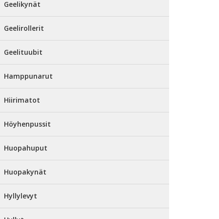
Geelikynät
Geelirollerit
Geelituubit
Hamppunarut
Hiirimatot
Höyhenpussit
Huopahuput
Huopakynät
Hyllylevyt