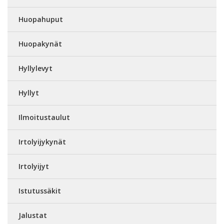
Huopahuput
Huopakynät
Hyllylevyt
Hyllyt
Ilmoitustaulut
Irtolyijykynät
Irtolyijyt
Istutussäkit
Jalustat