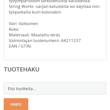
työympäristöön tarkoitetuista kalusteista.
String Works -sarjan kalusteita voi käyttää niin
työpaikalla kuin kotonakin.
Väri: Valkoinen
Koko:
Materiaali: Maalattu teräs
Valmistajan tuotenumero: AK211237
EAN / GTIN:
TUOTEHAKU
Etsi:
HAKU