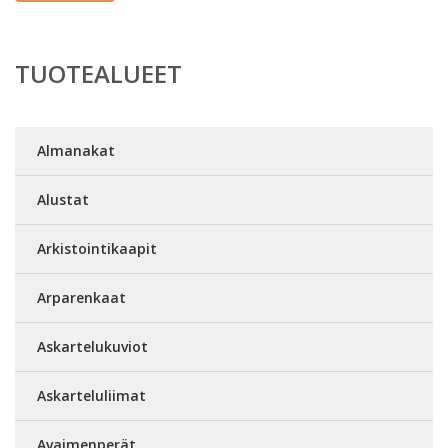
TUOTEALUEET
Almanakat
Alustat
Arkistointikaapit
Arparenkaat
Askartelukuviot
Askarteluliimat
Avaimenperät