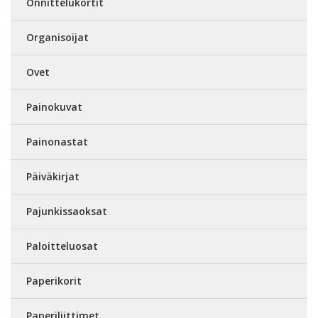
Onnittelukortit
Organisoijat
Ovet
Painokuvat
Painonastat
Päiväkirjat
Pajunkissaoksat
Paloitteluosat
Paperikorit
Paperiliittimet