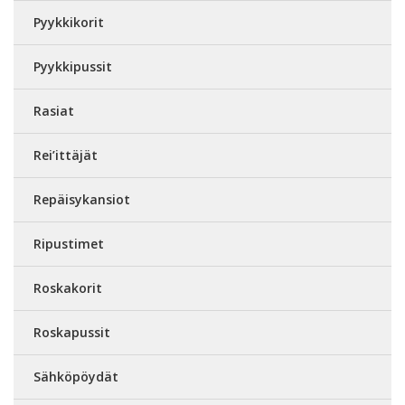
Pyykkikorit
Pyykkipussit
Rasiat
Rei’ittäjät
Repäisykansiot
Ripustimet
Roskakorit
Roskapussit
Sähköpöydät