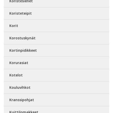
Koristesienet
Koristeteipit
Korit
Korostuskynät
Kortinpidikkeet
Korurasiat
Kotelot
Kouluvihkot
Kranssipohjat
Kuittilomakkeet