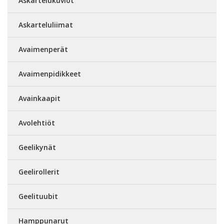
Askartelukuviot
Askarteluliimat
Avaimenperät
Avaimenpidikkeet
Avainkaapit
Avolehtiöt
Geelikynät
Geelirollerit
Geelituubit
Hamppunarut