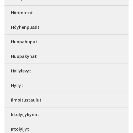
Hiirimatot
Höyhenpussit
Huopahuput
Huopakynät
Hyllylevyt
Hyllyt
Ilmoitustaulut
Irtolyijykynät
Irtolyijyt