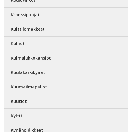
Kouluvihkot
Kranssipohjat
Kuittilomakkeet
Kulhot
Kulmalukkokansiot
Kuulakärkikynät
Kuumailmapallot
Kuutiot
Kyltit
Kynänpidikkeet