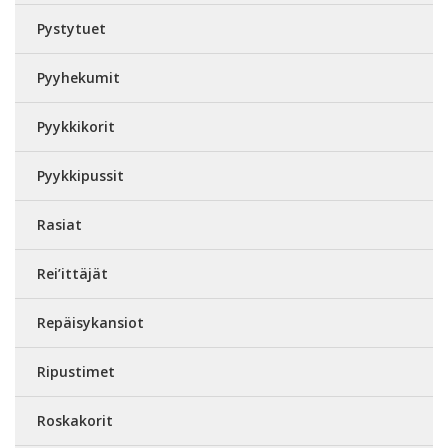
Pystytuet
Pyyhekumit
Pyykkikorit
Pyykkipussit
Rasiat
Rei’ittäjät
Repäisykansiot
Ripustimet
Roskakorit