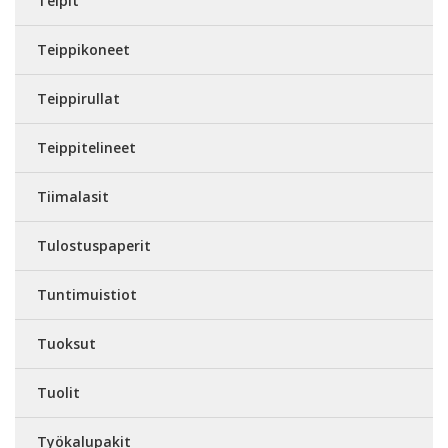
Teipit
Teippikoneet
Teippirullat
Teippitelineet
Tiimalasit
Tulostuspaperit
Tuntimuistiot
Tuoksut
Tuolit
Työkalupakit