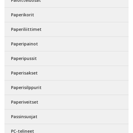
Paloitteluosat
Paperikorit
Paperiliittimet
Paperipainot
Paperipussit
Paperisakset
Paperisilppurit
Paperiveitset
Passinsuojat
PC-telineet