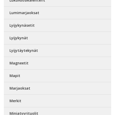
Lukuvuosikalenterit
Lumimarjaoksat
Lyijykynäsetit
Lyijykynät
Lyijytäytekynät
Magneetit
Mapit
Marjaoksat
Merkit
Miniatyyrituolit