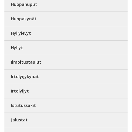
Huopahuput
Huopakynät
Hyllylevyt
Hyllyt
Ilmoitustaulut
Irtolyijykynät
Irtolyijyt
Istutussäkit
Jalustat