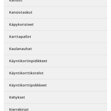
Kansiot
Kansiotaskut
Käpykoristeet
Karttapallot
Kaulanauhat
Käyntikortinpidikkeet
Käyntikorttikotelot
Käyntikorttipidikkeet
Kehykset
Kierrekirjat