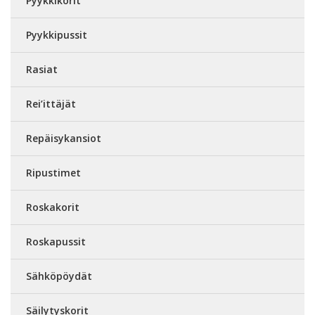
Pyykkikorit
Pyykkipussit
Rasiat
Rei’ittäjät
Repäisykansiot
Ripustimet
Roskakorit
Roskapussit
Sähköpöydät
Säilytyskorit