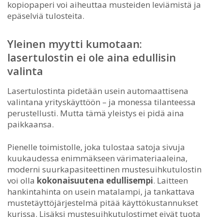
kopiopaperi voi aiheuttaa musteiden leviämistä ja
epäselviä tulosteita.
Yleinen myytti kumotaan:
lasertulostin ei ole aina edullisin
valinta
Lasertulostinta pidetään usein automaattisena
valintana yrityskäyttöön – ja monessa tilanteessa
perustellusti. Mutta tämä yleistys ei pidä aina
paikkaansa.
Pienelle toimistolle, joka tulostaa satoja sivuja
kuukaudessa enimmäkseen värimateriaaleina,
moderni suurkapasiteettinen mustesuihkutulostin
voi olla
kokonaisuutena edullisempi
. Laitteen
hankintahinta on usein matalampi, ja tankattava
mustetäyttöjärjestelmä pitää käyttökustannukset
kurissa. Lisäksi mustesuihkutulostimet eivät tuota