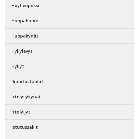
Höyhenpussit
Huopahuput
Huopakynät
Hyllylevyt
Hyllyt
Ilmoitustaulut
Irtolyijykynät
Irtolyijyt
Istutussäkit