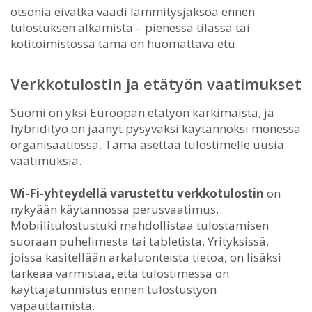
otsonia eivätkä vaadi lämmitysjaksoa ennen
tulostuksen alkamista – pienessä tilassa tai
kotitoimistossa tämä on huomattava etu.
Verkkotulostin ja etätyön vaatimukset
Suomi on yksi Euroopan etätyön kärkimaista, ja
hybridityö on jäänyt pysyväksi käytännöksi monessa
organisaatiossa. Tämä asettaa tulostimelle uusia
vaatimuksia.
Wi-Fi-yhteydellä varustettu verkkotulostin
on
nykyään käytännössä perusvaatimus.
Mobiilitulostustuki mahdollistaa tulostamisen
suoraan puhelimesta tai tabletista. Yrityksissä,
joissa käsitellään arkaluonteista tietoa, on lisäksi
tärkeää varmistaa, että tulostimessa on
käyttäjätunnistus ennen tulostustyön
vapauttamista.