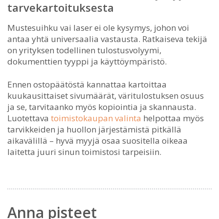
tarvekartoituksesta
Mustesuihku vai laser ei ole kysymys, johon voi
antaa yhtä universaalia vastausta. Ratkaiseva tekijä
on yrityksen todellinen tulostusvolyymi,
dokumenttien tyyppi ja käyttöympäristö.
Ennen ostopäätöstä kannattaa kartoittaa
kuukausittaiset sivumäärät, väritulostuksen osuus
ja se, tarvitaanko myös kopiointia ja skannausta.
Luotettava
toimistokaupan valinta
helpottaa myös
tarvikkeiden ja huollon järjestämistä pitkällä
aikavälillä – hyvä myyjä osaa suositella oikeaa
laitetta juuri sinun toimistosi tarpeisiin.
Anna pisteet