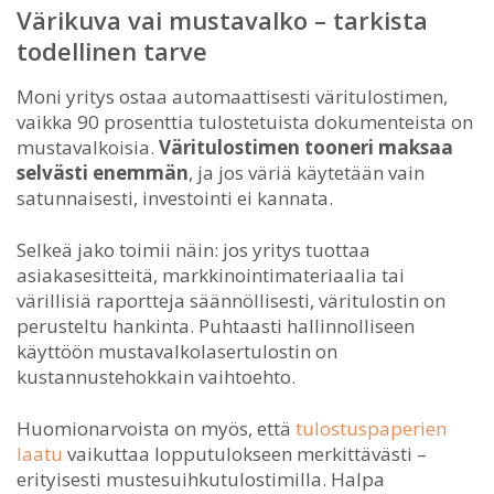
Värikuva vai mustavalko – tarkista
todellinen tarve
Moni yritys ostaa automaattisesti väritulostimen,
vaikka 90 prosenttia tulostetuista dokumenteista on
mustavalkoisia.
Väritulostimen tooneri maksaa
selvästi enemmän
, ja jos väriä käytetään vain
satunnaisesti, investointi ei kannata.
Selkeä jako toimii näin: jos yritys tuottaa
asiakasesitteitä, markkinointimateriaalia tai
värillisiä raportteja säännöllisesti, väritulostin on
perusteltu hankinta. Puhtaasti hallinnolliseen
käyttöön mustavalkolasertulostin on
kustannustehokkain vaihtoehto.
Huomionarvoista on myös, että
tulostuspaperien
laatu
vaikuttaa lopputulokseen merkittävästi –
erityisesti mustesuihkutulostimilla. Halpa