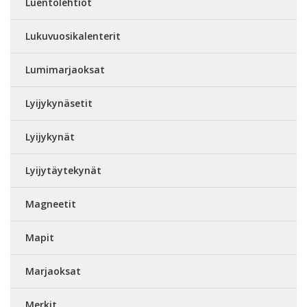
Luentolehtiöt
Lukuvuosikalenterit
Lumimarjaoksat
Lyijykynäsetit
Lyijykynät
Lyijytäytekynät
Magneetit
Mapit
Marjaoksat
Merkit