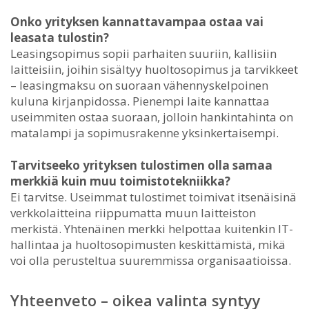
Onko yrityksen kannattavampaa ostaa vai
leasata tulostin?
Leasingsopimus sopii parhaiten suuriin, kallisiin
laitteisiin, joihin sisältyy huoltosopimus ja tarvikkeet
– leasingmaksu on suoraan vähennyskelpoinen
kuluna kirjanpidossa. Pienempi laite kannattaa
useimmiten ostaa suoraan, jolloin hankintahinta on
matalampi ja sopimusrakenne yksinkertaisempi.
Tarvitseeko yrityksen tulostimen olla samaa
merkkiä kuin muu toimistotekniikka?
Ei tarvitse. Useimmat tulostimet toimivat itsenäisinä
verkkolaitteina riippumatta muun laitteiston
merkistä. Yhtenäinen merkki helpottaa kuitenkin IT-
hallintaa ja huoltosopimusten keskittämistä, mikä
voi olla perusteltua suuremmissa organisaatioissa.
Yhteenveto – oikea valinta syntyy