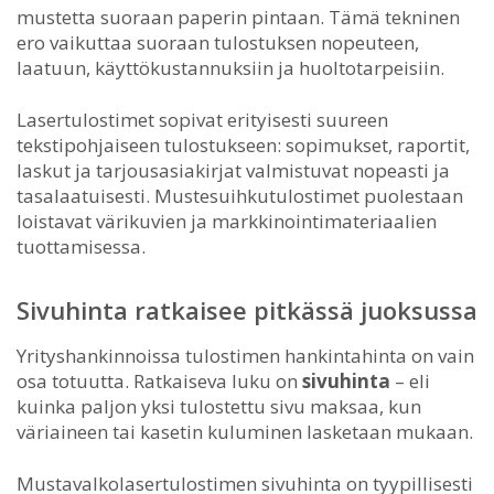
mustetta suoraan paperin pintaan. Tämä tekninen
ero vaikuttaa suoraan tulostuksen nopeuteen,
laatuun, käyttökustannuksiin ja huoltotarpeisiin.
Lasertulostimet sopivat erityisesti suureen
tekstipohjaiseen tulostukseen: sopimukset, raportit,
laskut ja tarjousasiakirjat valmistuvat nopeasti ja
tasalaatuisesti. Mustesuihkutulostimet puolestaan
loistavat värikuvien ja markkinointimateriaalien
tuottamisessa.
Sivuhinta ratkaisee pitkässä juoksussa
Yrityshankinnoissa tulostimen hankintahinta on vain
osa totuutta. Ratkaiseva luku on
sivuhinta
– eli
kuinka paljon yksi tulostettu sivu maksaa, kun
väriaineen tai kasetin kuluminen lasketaan mukaan.
Mustavalkolasertulostimen sivuhinta on tyypillisesti