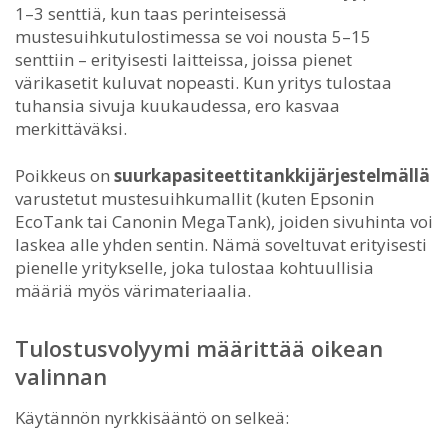
1–3 senttiä, kun taas perinteisessä
mustesuihkutulostimessa se voi nousta 5–15
senttiin – erityisesti laitteissa, joissa pienet
värikasetit kuluvat nopeasti. Kun yritys tulostaa
tuhansia sivuja kuukaudessa, ero kasvaa
merkittäväksi.
Poikkeus on
suurkapasiteettitankkijärjestelmällä
varustetut mustesuihkumallit (kuten Epsonin
EcoTank tai Canonin MegaTank), joiden sivuhinta voi
laskea alle yhden sentin. Nämä soveltuvat erityisesti
pienelle yritykselle, joka tulostaa kohtuullisia
määriä myös värimateriaalia.
Tulostusvolyymi määrittää oikean
valinnan
Käytännön nyrkkisääntö on selkeä: