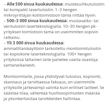
–
Alle 500 sivua kuukaudessa:
mustesuihkutulostin
tai kompakti lasertulostin. 1–3 hengen
mikroyrittäjän kotitoimistoon tämä riittää hyvin.
–
500–3 000 sivua kuukaudessa:
mustavalko- tai
väritulostin laserteknologialla. 10–30 hengen pk-
yrityksen toimistoon tämä on useimmiten sopivin
ratkaisu.
–
Yli 3 000 sivua kuukaudessa:
ammattilaiskäyttöön tarkoitettu monitoimitulostin
tai kopiokone laserteknologialla. 100+ hengen
yrityksissä tällainen laite palvelee useita osastoja
samanaikaisesti.
Monitoimilaite, jossa yhdistyvät tulostus, kopiointi,
skannaus ja tarvittaessa faksaus, on useimmille
yrityksille järkevämpi valinta kuin erilliset laitteet. Se
säästää tilaa, vähentää huoltosopimusten määrää
ja yksinkertaistaa tarvikkeiden hallintaa.