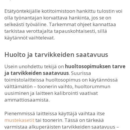
Etätyöntekijälle kotitoimistoon hankittu tulostin voi
olla työnantajan korvattava hankinta, jos se on
selkeästi työväline. Tarkemmat ohjeet kannattaa
tarkistaa verottajalta tapauskohtaisesti, sillä
käytännöt vaihtelevat.
Huolto ja tarvikkeiden saatavuus
Usein unohdettu tekijä on
huoltosopimuksen tarve
ja tarvikkeiden saatavuus
. Suurissa
toimistolaitteissa huoltosopimus on käytännössä
välttämätön – toonerin vaihto, huoltorummun
uusiminen ja laitteen kalibrointi vaativat
ammattiosaamista.
Pienemmissä laitteissa käyttäjä vaihtaa itse
mustekasetit
tai toonerin. Tässä on tärkeää
varmistaa alkuperäisten tarvikkeiden saatavuus –