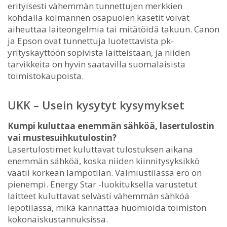
erityisesti vähemmän tunnettujen merkkien
kohdalla kolmannen osapuolen kasetit voivat
aiheuttaa laiteongelmia tai mitätöidä takuun. Canon
ja Epson ovat tunnettuja luotettavista pk-
yrityskäyttöön sopivista laitteistaan, ja niiden
tarvikkeita on hyvin saatavilla suomalaisista
toimistokaupoista.
UKK – Usein kysytyt kysymykset
Kumpi kuluttaa enemmän sähköä, lasertulostin
vai mustesuihkutulostin?
Lasertulostimet kuluttavat tulostuksen aikana
enemmän sähköä, koska niiden kiinnitysyksikkö
vaatii korkean lämpötilan. Valmiustilassa ero on
pienempi. Energy Star -luokituksella varustetut
laitteet kuluttavat selvästi vähemmän sähköä
lepotilassa, mikä kannattaa huomioida toimiston
kokonaiskustannuksissa.