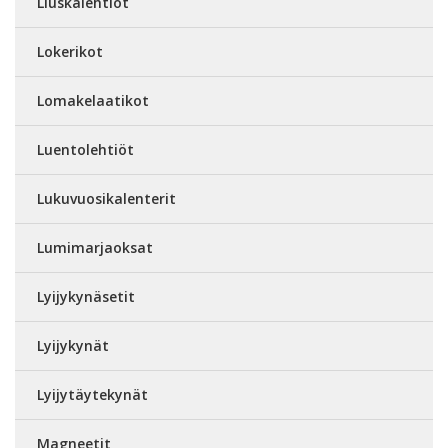
Liuskalehtiöt
Lokerikot
Lomakelaatikot
Luentolehtiöt
Lukuvuosikalenterit
Lumimarjaoksat
Lyijykynäsetit
Lyijykynät
Lyijytäytekynät
Magneetit