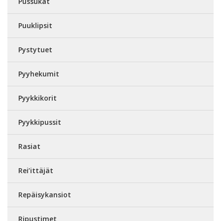
Pussukat
Puuklipsit
Pystytuet
Pyyhekumit
Pyykkikorit
Pyykkipussit
Rasiat
Rei’ittäjät
Repäisykansiot
Ripustimet