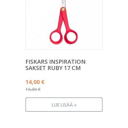
FISKARS INSPIRATION
SAKSET RUBY 17 CM
Alkuperäinen
14,00
€
hinta
15,00
€
Nykyinen
oli:
hinta
15,00 €.
LUE LISÄÄ »
on:
14,00 €.