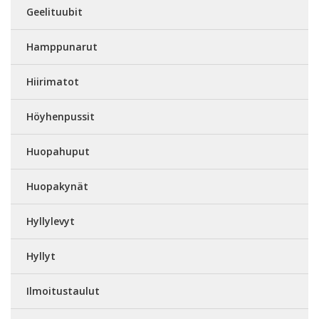
Geelituubit
Hamppunarut
Hiirimatot
Höyhenpussit
Huopahuput
Huopakynät
Hyllylevyt
Hyllyt
Ilmoitustaulut