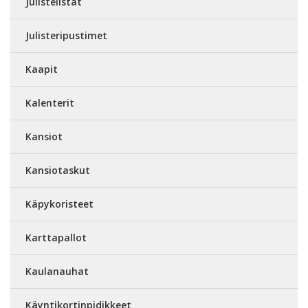
Julistelistat
Julisteripustimet
Kaapit
Kalenterit
Kansiot
Kansiotaskut
Käpykoristeet
Karttapallot
Kaulanauhat
Käyntikortinpidikkeet