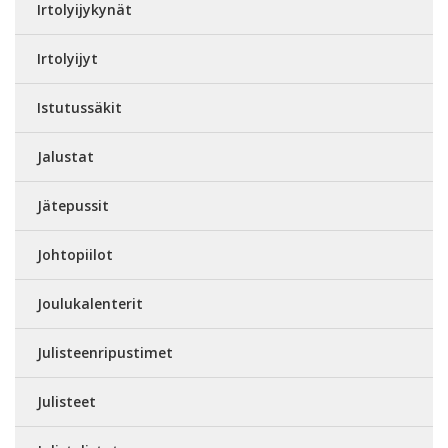
Irtolyijykynät
Irtolyijyt
Istutussäkit
Jalustat
Jätepussit
Johtopiilot
Joulukalenterit
Julisteenripustimet
Julisteet