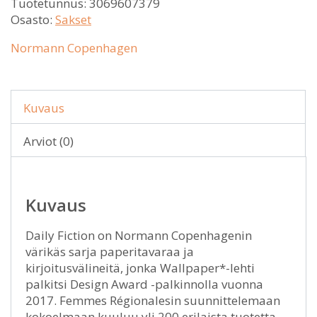
Tuotetunnus:
3069607379
Osasto:
Sakset
Normann Copenhagen
Kuvaus
Arviot (0)
Kuvaus
Daily Fiction on Normann Copenhagenin
värikäs sarja paperitavaraa ja
kirjoitusvälineitä, jonka Wallpaper*-lehti
palkitsi Design Award -palkinnolla vuonna
2017. Femmes Régionalesin suunnittelemaan
kokoelmaan kuuluu yli 200 erilaista tuotetta