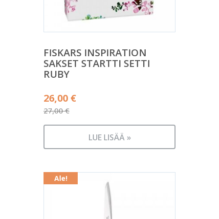
FISKARS INSPIRATION
SAKSET STARTTI SETTI
RUBY
Alkuperäinen
26,00
€
hinta
27,00
€
Nykyinen
oli:
hinta
27,00 €.
LUE LISÄÄ »
on:
26,00 €.
Ale!