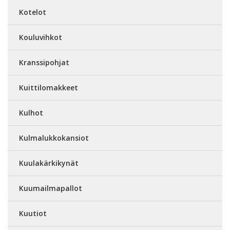
Kotelot
Kouluvihkot
Kranssipohjat
Kuittilomakkeet
Kulhot
Kulmalukkokansiot
Kuulakärkikynät
Kuumailmapallot
Kuutiot