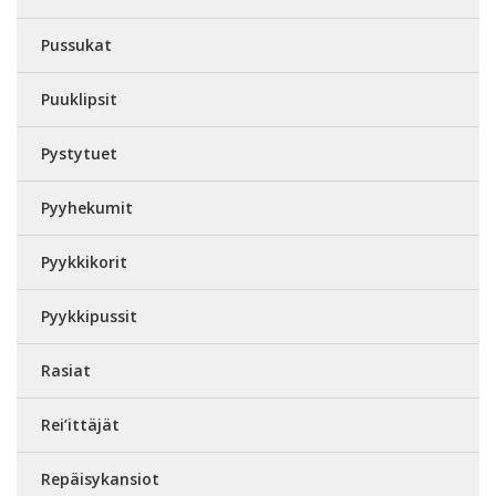
Pussukat
Puuklipsit
Pystytuet
Pyyhekumit
Pyykkikorit
Pyykkipussit
Rasiat
Rei’ittäjät
Repäisykansiot