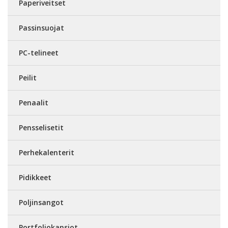
Paperiveitset
Passinsuojat
PC-telineet
Peilit
Penaalit
Pensselisetit
Perhekalenterit
Pidikkeet
Poljinsangot
Portfoliokansiot