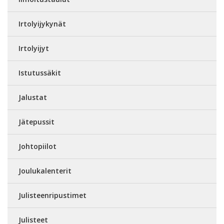
Irtolyijykynät
Irtolyijyt
Istutussäkit
Jalustat
Jätepussit
Johtopiilot
Joulukalenterit
Julisteenripustimet
Julisteet