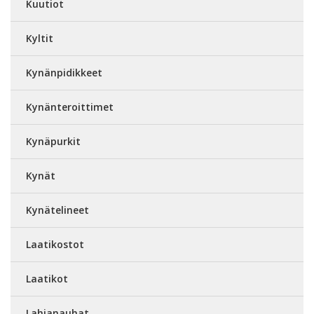
Kuutiot
Kyltit
Kynänpidikkeet
Kynänteroittimet
Kynäpurkit
Kynät
Kynätelineet
Laatikostot
Laatikot
Lahjanauhat