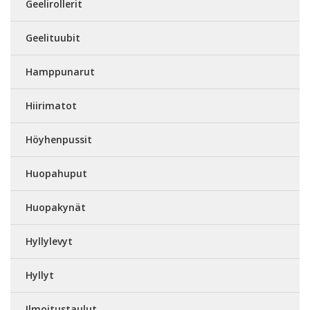
Geelirollerit
Geelituubit
Hamppunarut
Hiirimatot
Höyhenpussit
Huopahuput
Huopakynät
Hyllylevyt
Hyllyt
Ilmoitustaulut