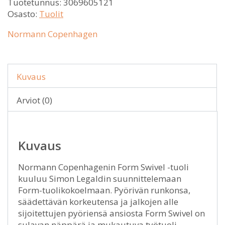
Tuotetunnus:
3069605121
Osasto:
Tuolit
Normann Copenhagen
Kuvaus
Arviot (0)
Kuvaus
Normann Copenhagenin Form Swivel -tuoli
kuuluu Simon Legaldin suunnittelemaan
Form-tuolikokoelmaan. Pyörivän runkonsa,
säädettävän korkeutensa ja jalkojen alle
sijoitettujen pyöriensä ansiosta Form Swivel on
sulavan näppärä ja mukautuva työtuoli