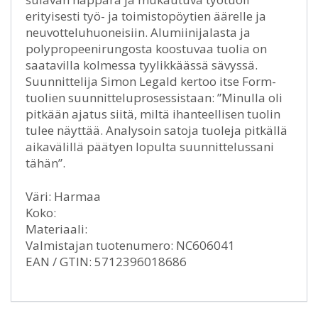
erityisesti työ- ja toimistopöytien äärelle ja
neuvotteluhuoneisiin. Alumiinijalasta ja
polypropeenirungosta koostuvaa tuolia on
saatavilla kolmessa tyylikkäässä sävyssä.
Suunnittelija Simon Legald kertoo itse Form-
tuolien suunnitteluprosessistaan: ”Minulla oli
pitkään ajatus siitä, miltä ihanteellisen tuolin
tulee näyttää. Analysoin satoja tuoleja pitkällä
aikavälillä päätyen lopulta suunnittelussani
tähän”.
Väri: Harmaa
Koko:
Materiaali:
Valmistajan tuotenumero: NC606041
EAN / GTIN: 5712396018686