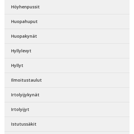
Höyhenpussit
Huopahuput
Huopakynät
Hyllylevyt
Hyllyt
Ilmoitustaulut
Irtolyijykynät
Irtolyijyt
Istutussäkit