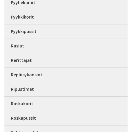
Pyyhekumit
Pyykkikorit
Pyykkipussit
Rasiat
Rei’ittäjät
Repäisykansiot
Ripustimet
Roskakorit
Roskapussit