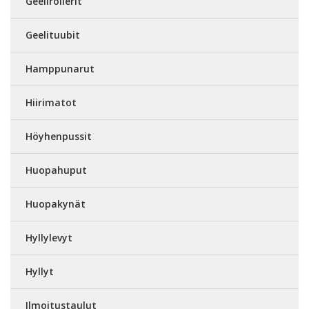
Geelirollerit
Geelituubit
Hamppunarut
Hiirimatot
Höyhenpussit
Huopahuput
Huopakynät
Hyllylevyt
Hyllyt
Ilmoitustaulut