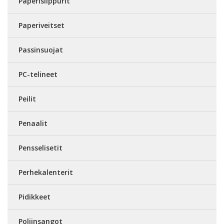
Paperisilppurit
Paperiveitset
Passinsuojat
PC-telineet
Peilit
Penaalit
Pensselisetit
Perhekalenterit
Pidikkeet
Poljinsangot