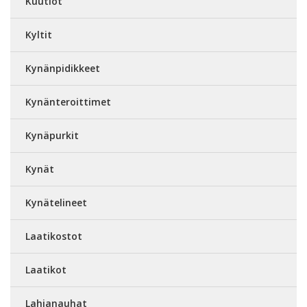
Kuutiot
Kyltit
Kynänpidikkeet
Kynänteroittimet
Kynäpurkit
Kynät
Kynätelineet
Laatikostot
Laatikot
Lahjanauhat