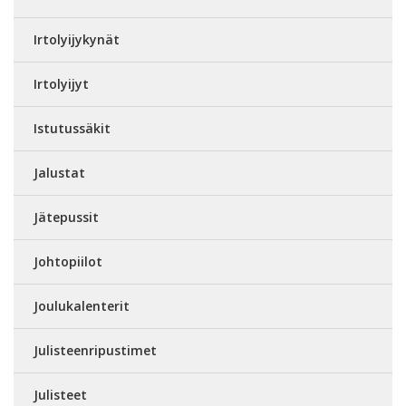
Irtolyijykynät
Irtolyijyt
Istutussäkit
Jalustat
Jätepussit
Johtopiilot
Joulukalenterit
Julisteenripustimet
Julisteet