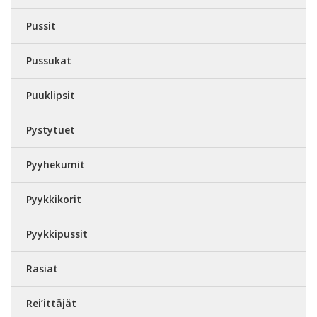
Pussit
Pussukat
Puuklipsit
Pystytuet
Pyyhekumit
Pyykkikorit
Pyykkipussit
Rasiat
Rei’ittäjät