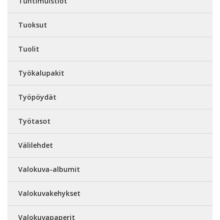
Tuntimuistiot
Tuoksut
Tuolit
Työkalupakit
Työpöydät
Työtasot
Välilehdet
Valokuva-albumit
Valokuvakehykset
Valokuvapaperit