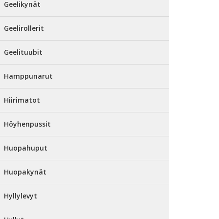
Geelikynät
Geelirollerit
Geelituubit
Hamppunarut
Hiirimatot
Höyhenpussit
Huopahuput
Huopakynät
Hyllylevyt