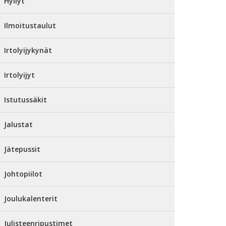
Hyllyt
Ilmoitustaulut
Irtolyijykynät
Irtolyijyt
Istutussäkit
Jalustat
Jätepussit
Johtopiilot
Joulukalenterit
Julisteenripustimet