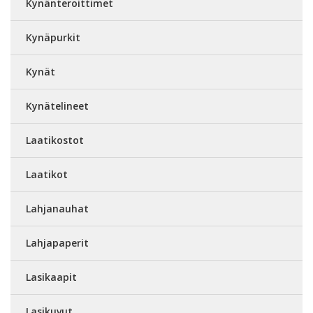
Kynänteroittimet
Kynäpurkit
Kynät
Kynätelineet
Laatikostot
Laatikot
Lahjanauhat
Lahjapaperit
Lasikaapit
Lasikuvut