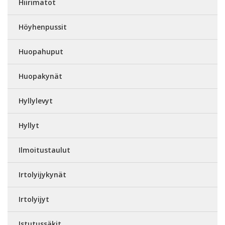
Hiirimatot
Höyhenpussit
Huopahuput
Huopakynät
Hyllylevyt
Hyllyt
Ilmoitustaulut
Irtolyijykynät
Irtolyijyt
Istutussäkit