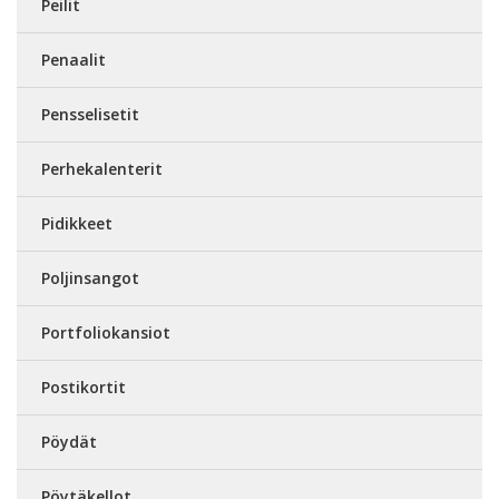
Peilit
Penaalit
Pensselisetit
Perhekalenterit
Pidikkeet
Poljinsangot
Portfoliokansiot
Postikortit
Pöydät
Pöytäkellot