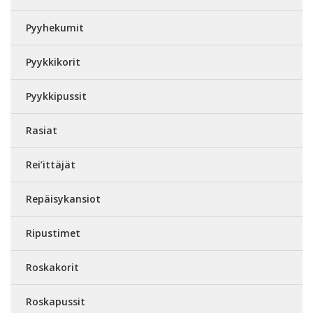
Pyyhekumit
Pyykkikorit
Pyykkipussit
Rasiat
Rei’ittäjät
Repäisykansiot
Ripustimet
Roskakorit
Roskapussit