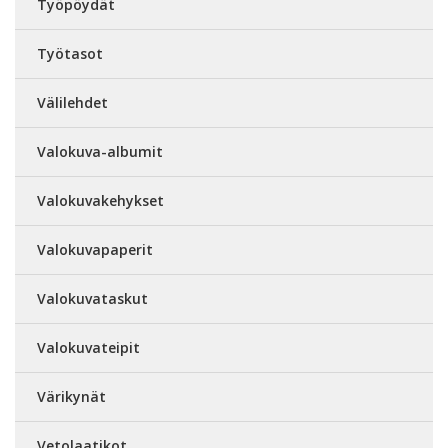
Työpöydät
Työtasot
Välilehdet
Valokuva-albumit
Valokuvakehykset
Valokuvapaperit
Valokuvataskut
Valokuvateipit
Värikynät
Vetolaatikot