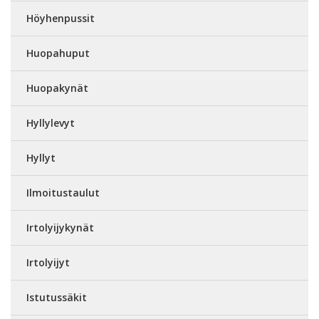
Höyhenpussit
Huopahuput
Huopakynät
Hyllylevyt
Hyllyt
Ilmoitustaulut
Irtolyijykynät
Irtolyijyt
Istutussäkit