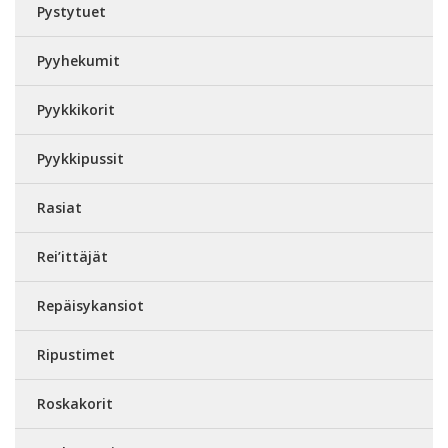
Pystytuet
Pyyhekumit
Pyykkikorit
Pyykkipussit
Rasiat
Rei’ittäjät
Repäisykansiot
Ripustimet
Roskakorit