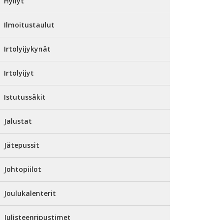
Hyllyt
Ilmoitustaulut
Irtolyijykynät
Irtolyijyt
Istutussäkit
Jalustat
Jätepussit
Johtopiilot
Joulukalenterit
Julisteenripustimet