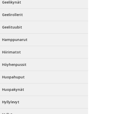
Geelikynät
Geelirollerit
Geelituubit
Hamppunarut
Hiirimatot
Höyhenpussit
Huopahuput
Huopakynät
Hyllylevyt