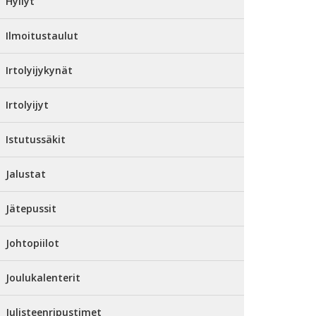
Hyllyt
Ilmoitustaulut
Irtolyijykynät
Irtolyijyt
Istutussäkit
Jalustat
Jätepussit
Johtopiilot
Joulukalenterit
Julisteenripustimet