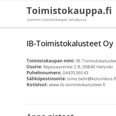
Toimistokauppa.fi
Suomen toimistokaupat vertailussa
IB-Toimistokalusteet Oy
Toimistokaupan nimi:
IB-Toimistokaluste
Osoite:
Reposaarentie 2 B, 00840 Helsinki
Puhelinnumero:
0443536543
Sähköpostiosoite:
ismo.behr@kolumbus.f
Kotisivut:
www.ib-toimistokalusteet.fi