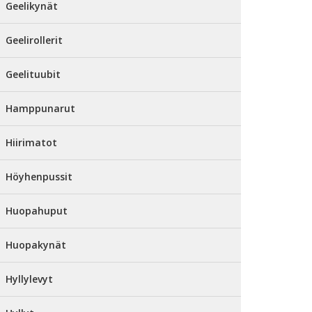
Geelikynät
Geelirollerit
Geelituubit
Hamppunarut
Hiirimatot
Höyhenpussit
Huopahuput
Huopakynät
Hyllylevyt