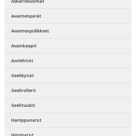
Askarteluliimat
Avaimenperät
Avaimenpidikkeet
Avainkaapit
Avolehtiöt
Geelikynät
Geelirollerit
Geelituubit
Hamppunarut
Hiirimatot