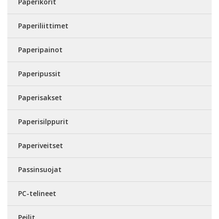
Paperikorit
Paperiliittimet
Paperipainot
Paperipussit
Paperisakset
Paperisilppurit
Paperiveitset
Passinsuojat
PC-telineet
Peilit