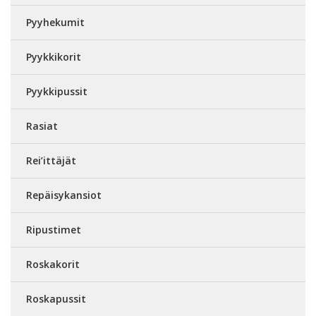
Pyyhekumit
Pyykkikorit
Pyykkipussit
Rasiat
Rei’ittäjät
Repäisykansiot
Ripustimet
Roskakorit
Roskapussit