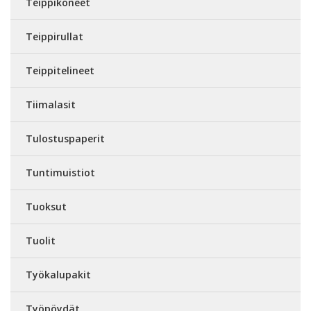
Teippikoneet
Teippirullat
Teippitelineet
Tiimalasit
Tulostuspaperit
Tuntimuistiot
Tuoksut
Tuolit
Työkalupakit
Työpöydät