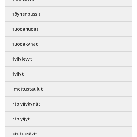
Höyhenpussit
Huopahuput
Huopakynät
Hyllylevyt
Hyllyt
Ilmoitustaulut
Irtolyijykynät
Irtolyijyt
Istutussäkit