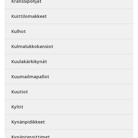
Kranssipohjat
Kuittilomakkeet
Kulhot
Kulmalukkokansiot
Kuulakärkikynät
Kuumailmapallot
Kuutiot
Kyltit
Kynänpidikkeet
Kynänteroittimet