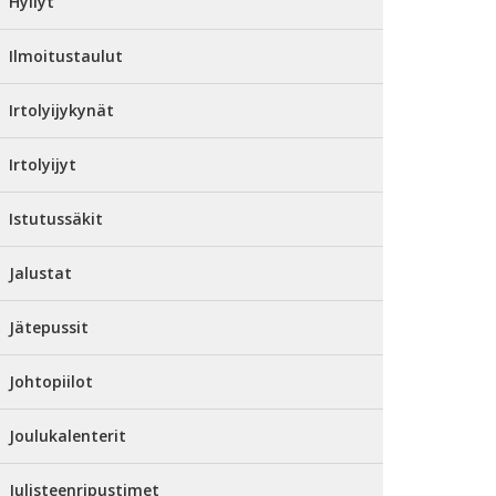
Hyllyt
Ilmoitustaulut
Irtolyijykynät
Irtolyijyt
Istutussäkit
Jalustat
Jätepussit
Johtopiilot
Joulukalenterit
Julisteenripustimet