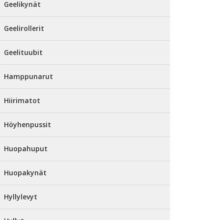
Geelikynät
Geelirollerit
Geelituubit
Hamppunarut
Hiirimatot
Höyhenpussit
Huopahuput
Huopakynät
Hyllylevyt