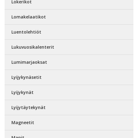
Lokerikot
Lomakelaatikot
Luentolehtiöt
Lukuvuosikalenterit
Lumimarjaoksat
Lyijykynäsetit
Lyijykynät
Lyijytäytekynät
Magneetit
Mapit