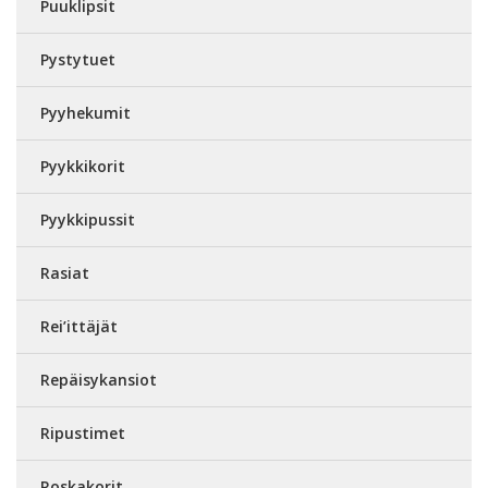
Puuklipsit
Pystytuet
Pyyhekumit
Pyykkikorit
Pyykkipussit
Rasiat
Rei’ittäjät
Repäisykansiot
Ripustimet
Roskakorit