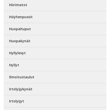
Hiirimatot
Höyhenpussit
Huopahuput
Huopakynät
Hyllylevyt
Hyllyt
Ilmoitustaulut
Irtolyijykynät
Irtolyijyt