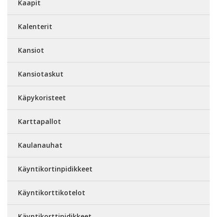
Kaapit
Kalenterit
Kansiot
Kansiotaskut
Käpykoristeet
Karttapallot
Kaulanauhat
Käyntikortinpidikkeet
Käyntikorttikotelot
Käyntikorttipidikkeet