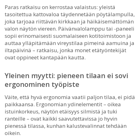
Paras ratkaisu on kerrostaa valaistus: yleistä
tasoitettua kattovaloa täydennetään pöytälampulla,
joka tarjoaa riittävän kirkkaan ja häikäisemättömän
valon näytön viereen. Päivänvalolamppu tai -paneeli
sopii erinomaisesti suomalaiseen kotitoimistoon ja
auttaa ylläpitämään vireystilaa pimeinä aamuina ja
iltapäivinä – ratkaisu, jonka monet etätyöntekijät
ovat oppineet kantapään kautta.
Yleinen myytti: pieneen tilaan ei sovi
ergonominen työpiste
Väite, että hyvä ergonomia vaatii paljon tilaa, ei pidä
paikkaansa. Ergonomian ydinelementit – oikea
istuinkorkeus, näytön etäisyys silmistä ja tuki
ranteille – ovat kaikki saavutettavissa jo hyvin
pienessä tilassa, kunhan kalustevalinnat tehdään
oikein.