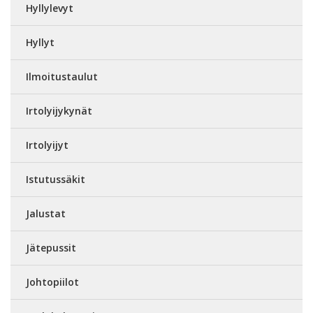
Hyllylevyt
Hyllyt
Ilmoitustaulut
Irtolyijykynät
Irtolyijyt
Istutussäkit
Jalustat
Jätepussit
Johtopiilot