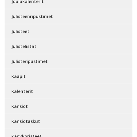
Joulukalenterit
Julisteenripustimet
Julisteet
Julistelistat
Julisteripustimet
Kaapit
Kalenterit
Kansiot
Kansiotaskut
Käpykoristeet