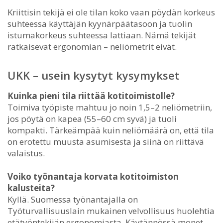
Kriittisin tekijä ei ole tilan koko vaan pöydän korkeus
suhteessa käyttäjän kyynärpäätasoon ja tuolin
istumakorkeus suhteessa lattiaan. Nämä tekijät
ratkaisevat ergonomian – neliömetrit eivät.
UKK – usein kysytyt kysymykset
Kuinka pieni tila riittää kotitoimistolle?
Toimiva työpiste mahtuu jo noin 1,5–2 neliömetriin,
jos pöytä on kapea (55–60 cm syvä) ja tuoli
kompakti. Tärkeämpää kuin neliömäärä on, että tila
on erotettu muusta asumisesta ja siinä on riittävä
valaistus.
Voiko työnantaja korvata kotitoimiston
kalusteita?
Kyllä. Suomessa työnantajalla on
Työturvallisuuslain mukainen velvollisuus huolehtia
etätyöntekijän ergonomiasta. Käytännössä monet