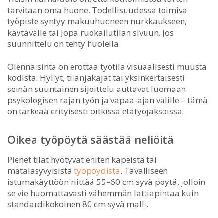
tarvitaan oma huone. Todellisuudessa toimiva
työpiste syntyy makuuhuoneen nurkkaukseen,
käytävälle tai jopa ruokailutilan sivuun, jos
suunnittelu on tehty huolella.
Olennaisinta on erottaa työtila visuaalisesti muusta
kodista. Hyllyt, tilanjakajat tai yksinkertaisesti
seinän suuntainen sijoittelu auttavat luomaan
psykologisen rajan työn ja vapaa-ajan välille – tämä
on tärkeää erityisesti pitkissä etätyöjaksoissa.
Oikea työpöytä säästää neliöitä
Pienet tilat hyötyvät eniten kapeista tai
matalasyvyisistä
työpöydistä
. Tavalliseen
istumakäyttöön riittää 55–60 cm syvä pöytä, jolloin
se vie huomattavasti vähemmän lattiapintaa kuin
standardikokoinen 80 cm syvä malli.