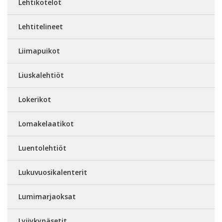
Lehtikotelot
Lehtitelineet
Liimapuikot
Liuskalehtiöt
Lokerikot
Lomakelaatikot
Luentolehtiöt
Lukuvuosikalenterit
Lumimarjaoksat
Lyijykynäsetit