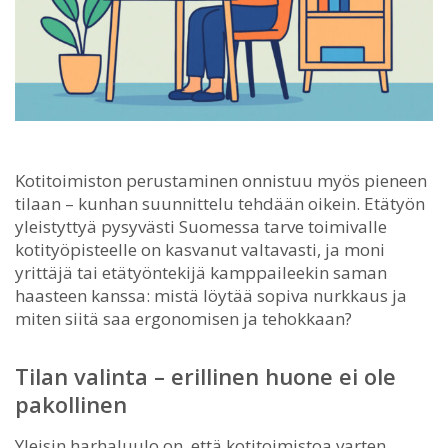
Kotitoimiston perustaminen onnistuu myös pieneen
tilaan – kunhan suunnittelu tehdään oikein.
Etätyön
yleistyttyä pysyvästi Suomessa tarve toimivalle
kotityöpisteelle on kasvanut valtavasti, ja moni
yrittäjä tai etätyöntekijä kamppaileekin saman
haasteen kanssa: mistä löytää sopiva nurkkaus ja
miten siitä saa ergonomisen ja tehokkaan?
Tilan valinta – erillinen huone ei ole
pakollinen
Yleisin harhaluulo on, että kotitoimistoa varten