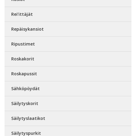
Rei’ittäjät
Repäisykansiot
Ripustimet
Roskakorit
Roskapussit
Sähköpöydät
Säilytyskorit
Säilytyslaatikot
Säilytyspurkit