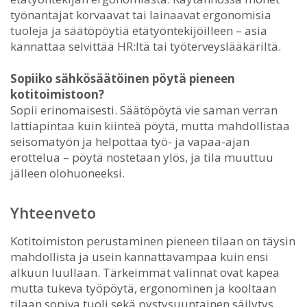
työnantajat korvaavat tai lainaavat ergonomisia
tuoleja ja säätöpöytiä etätyöntekijöilleen – asia
kannattaa selvittää HR:ltä tai työterveyslääkäriltä.
Sopiiko sähkösäätöinen pöytä pieneen
kotitoimistoon?
Sopii erinomaisesti. Säätöpöytä vie saman verran
lattiapintaa kuin kiinteä pöytä, mutta mahdollistaa
seisomatyön ja helpottaa työ- ja vapaa-ajan
erottelua – pöytä nostetaan ylös, ja tila muuttuu
jälleen olohuoneeksi.
Yhteenveto
Kotitoimiston perustaminen pieneen tilaan on täysin
mahdollista ja usein kannattavampaa kuin ensi
alkuun luullaan. Tärkeimmät valinnat ovat kapea
mutta tukeva työpöytä, ergonominen ja kooltaan
tilaan sopiva tuoli sekä pystysuuntainen säilytys,