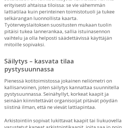
erityisesti ahtaissa tiloissa: se vie vähemmän
lattiatilaa kuin perinteinen toimistotuoli ja tukee
selkärangan luonnollista kaarta.
Työterveyslaitoksen suositusten mukaan tuolin
pitäisi tukea lannerankaa, sallia istuinasennon
vaihtelu ja olla helposti säädettävissä käyttäjän
mitoille sopivaksi.
Säilytys – kasvata tilaa
pystysuunnassa
Pienessä kotitoimistossa jokainen neliömetri on
kallisarvoinen, joten säilytys kannattaa suunnitella
pystysuunnassa. Seinähyllyt, korkeat kaapit ja
seinään kiinnitettävät organisoijat pitävät pöydän
siistinä ilman, että ne vievät lattiapintaa.
Arkistointiin sopivat lukittavat kaapit tai liukuovella
varustetut kapeat arkistointikaapit, joita saa jo noin