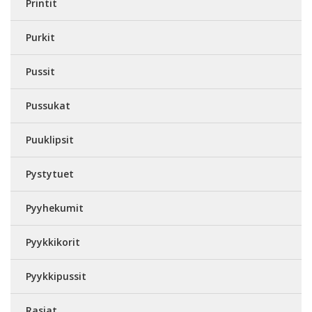
Printit
Purkit
Pussit
Pussukat
Puuklipsit
Pystytuet
Pyyhekumit
Pyykkikorit
Pyykkipussit
Rasiat