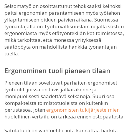
Seisomatyö on osoittautunut tehokkaaksi keinoksi
paitsi ergonomian parantamiseen myös työtehon
ylläpitämiseen pitkien päivien aikana. Suomessa
työnantajalla on Työturvallisuuslain nojalla vastuu
ergonomiasta myös etätyöntekijän kotitoimistossa,
mikä tarkoittaa, että monessa yrityksessä
säätöpöytä on mahdollista hankkia työnantajan
tuella.
Ergonominen tuoli pieneen tilaan
Pieneen tilaan soveltuvat parhaiten ergonomiset
työtuolit, joissa on tiivis jalkarakenne ja
monipuolisesti säädettävä selkänoja. Suuri osa
kompakteista toimistotuoleista on kuitenkin
perustasoa, joten
ergonomisten tukijärjestelmien
huolellinen vertailu on tärkeää ennen ostopäätöstä.
Satulatuoli on vaihtoehto, jota kannattaa harkita