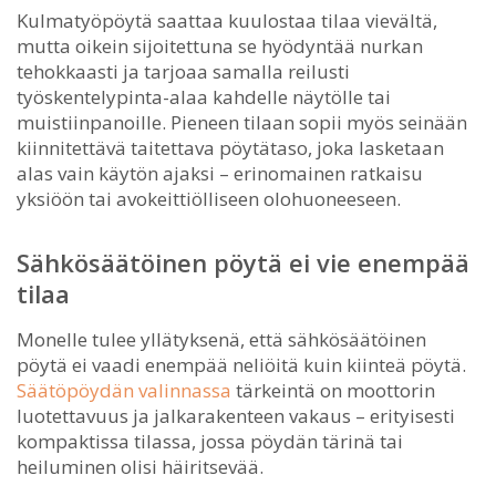
Kulmatyöpöytä saattaa kuulostaa tilaa vievältä,
mutta oikein sijoitettuna se hyödyntää nurkan
tehokkaasti ja tarjoaa samalla reilusti
työskentelypinta-alaa kahdelle näytölle tai
muistiinpanoille. Pieneen tilaan sopii myös seinään
kiinnitettävä taitettava pöytätaso, joka lasketaan
alas vain käytön ajaksi – erinomainen ratkaisu
yksiöön tai avokeittiölliseen olohuoneeseen.
Sähkösäätöinen pöytä ei vie enempää
tilaa
Monelle tulee yllätyksenä, että sähkösäätöinen
pöytä ei vaadi enempää neliöitä kuin kiinteä pöytä.
Säätöpöydän valinnassa
tärkeintä on moottorin
luotettavuus ja jalkarakenteen vakaus – erityisesti
kompaktissa tilassa, jossa pöydän tärinä tai
heiluminen olisi häiritsevää.