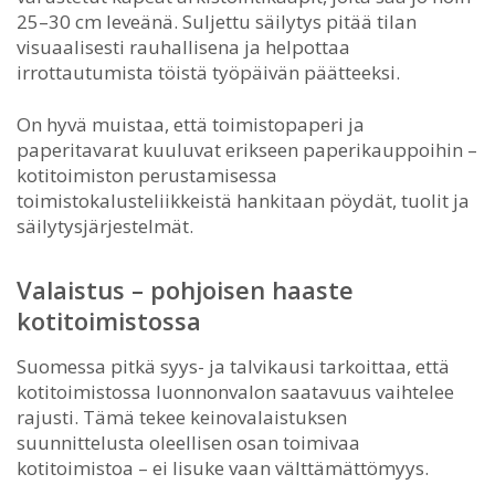
25–30 cm leveänä. Suljettu säilytys pitää tilan
visuaalisesti rauhallisena ja helpottaa
irrottautumista töistä työpäivän päätteeksi.
On hyvä muistaa, että toimistopaperi ja
paperitavarat kuuluvat erikseen paperikauppoihin –
kotitoimiston perustamisessa
toimistokalusteliikkeistä hankitaan pöydät, tuolit ja
säilytysjärjestelmät.
Valaistus – pohjoisen haaste
kotitoimistossa
Suomessa pitkä syys- ja talvikausi tarkoittaa, että
kotitoimistossa luonnonvalon saatavuus vaihtelee
rajusti. Tämä tekee keinovalaistuksen
suunnittelusta oleellisen osan toimivaa
kotitoimistoa – ei lisuke vaan välttämättömyys.