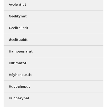
Avolehtiöt
Geelikynät
Geelirollerit
Geelituubit
Hamppunarut
Hiirimatot
Höyhenpussit
Huopahuput
Huopakynät