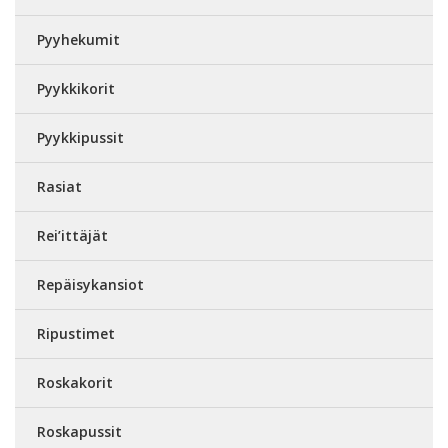
Pyyhekumit
Pyykkikorit
Pyykkipussit
Rasiat
Rei’ittäjät
Repäisykansiot
Ripustimet
Roskakorit
Roskapussit