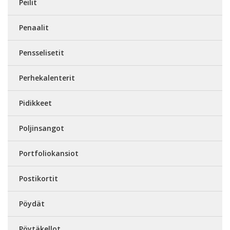
Peilit
Penaalit
Pensselisetit
Perhekalenterit
Pidikkeet
Poljinsangot
Portfoliokansiot
Postikortit
Pöydät
Pöytäkellot