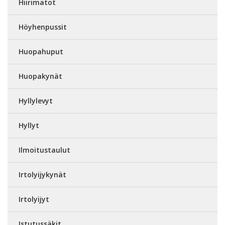
Hiirimatot
Höyhenpussit
Huopahuput
Huopakynät
Hyllylevyt
Hyllyt
Ilmoitustaulut
Irtolyijykynät
Irtolyijyt
Istutussäkit