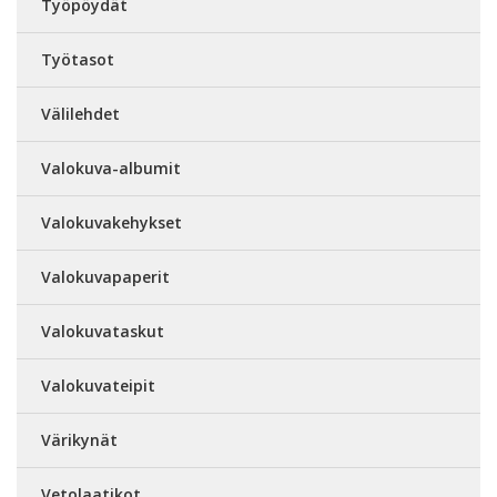
Työpöydät
Työtasot
Välilehdet
Valokuva-albumit
Valokuvakehykset
Valokuvapaperit
Valokuvataskut
Valokuvateipit
Värikynät
Vetolaatikot