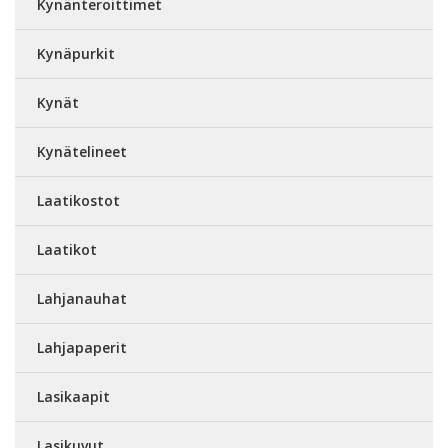
Kynänteroittimet
Kynäpurkit
Kynät
Kynätelineet
Laatikostot
Laatikot
Lahjanauhat
Lahjapaperit
Lasikaapit
Lasikuvut