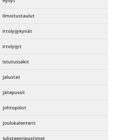
Hyllyt
Ilmoitustaulut
Irtolyijykynät
Irtolyijyt
Istutussäkit
Jalustat
Jätepussit
Johtopiilot
Joulukalenterit
Julisteenripustimet