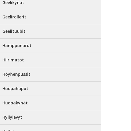
Geelikynät
Geelirollerit
Geelituubit
Hamppunarut
Hiirimatot
Höyhenpussit
Huopahuput
Huopakynät
Hyllylevyt