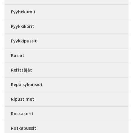
Pyyhekumit
Pyykkikorit
Pyykkipussit
Rasiat
Rei’ittäjät
Repäisykansiot
Ripustimet
Roskakorit
Roskapussit