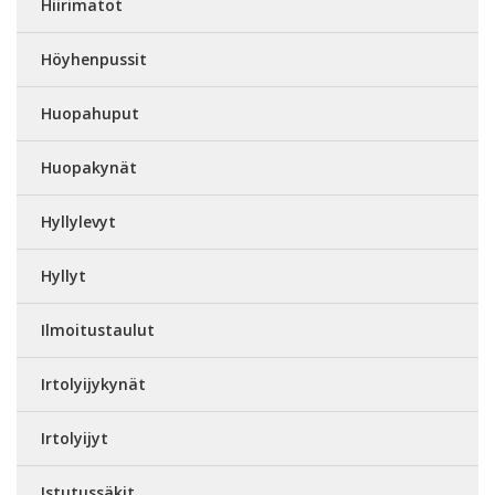
Hiirimatot
Höyhenpussit
Huopahuput
Huopakynät
Hyllylevyt
Hyllyt
Ilmoitustaulut
Irtolyijykynät
Irtolyijyt
Istutussäkit