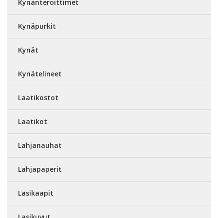
Kynänteroittimet
Kynäpurkit
Kynät
Kynätelineet
Laatikostot
Laatikot
Lahjanauhat
Lahjapaperit
Lasikaapit
Lasikuvut