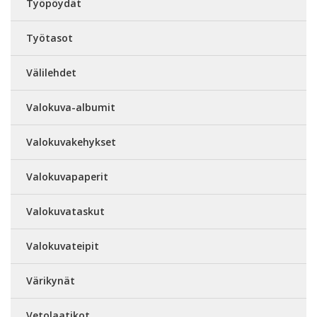
Työpöydät
Työtasot
Välilehdet
Valokuva-albumit
Valokuvakehykset
Valokuvapaperit
Valokuvataskut
Valokuvateipit
Värikynät
Vetolaatikot