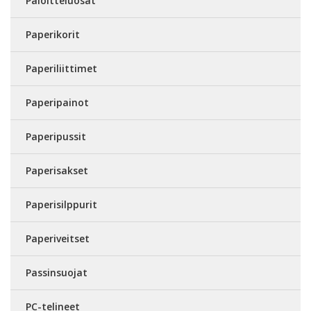
Paloitteluosat
Paperikorit
Paperiliittimet
Paperipainot
Paperipussit
Paperisakset
Paperisilppurit
Paperiveitset
Passinsuojat
PC-telineet