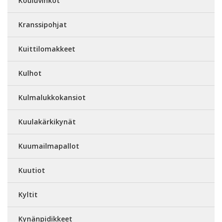
Kouluvihkot
Kranssipohjat
Kuittilomakkeet
Kulhot
Kulmalukkokansiot
Kuulakärkikynät
Kuumailmapallot
Kuutiot
Kyltit
Kynänpidikkeet