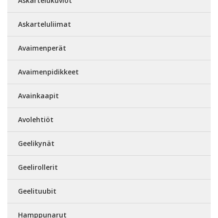
Askartelukuviot
Askarteluliimat
Avaimenperät
Avaimenpidikkeet
Avainkaapit
Avolehtiöt
Geelikynät
Geelirollerit
Geelituubit
Hamppunarut