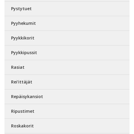
Pystytuet
Pyyhekumit
Pyykkikorit
Pyykkipussit
Rasiat
Rei’ittäjät
Repäisykansiot
Ripustimet
Roskakorit