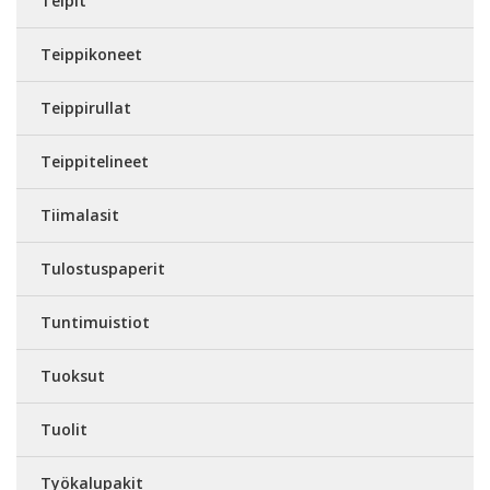
Teipit
Teippikoneet
Teippirullat
Teippitelineet
Tiimalasit
Tulostuspaperit
Tuntimuistiot
Tuoksut
Tuolit
Työkalupakit