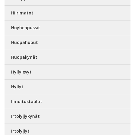
Hiirimatot
Höyhenpussit
Huopahuput
Huopakynät
Hyllylevyt
Hyllyt
Ilmoitustaulut
Irtolyijykynät
Irtolyijyt