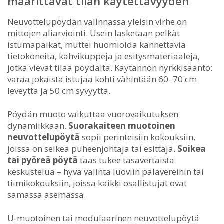
määrittävät tilan käytettävyyden
Neuvottelupöydän valinnassa yleisin virhe on
mittojen aliarviointi. Usein lasketaan pelkät
istumapaikat, muttei huomioida kannettavia
tietokoneita, kahvikuppeja ja esitysmateriaaleja,
jotka vievät tilaa pöydältä. Käytännön nyrkkisääntö:
varaa jokaista istujaa kohti vähintään 60–70 cm
leveyttä ja 50 cm syvyyttä.
Pöydän muoto vaikuttaa vuorovaikutuksen
dynamiikkaan.
Suorakaiteen muotoinen
neuvottelupöytä
sopii perinteisiin kokouksiin,
joissa on selkeä puheenjohtaja tai esittäjä.
Soikea
tai pyöreä pöytä
taas tukee tasavertaista
keskustelua – hyvä valinta luoviin palavereihin tai
tiimikokouksiin, joissa kaikki osallistujat ovat
samassa asemassa.
U-muotoinen tai modulaarinen neuvottelupöytä