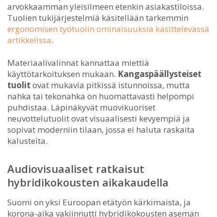
arvokkaamman yleisilmeen etenkin asiakastiloissa.
Tuolien tukijärjestelmiä käsitellään tarkemmin
ergonomisen työtuolin ominaisuuksia käsittelevässä
artikkelissa
.
Materiaalivalinnat kannattaa miettiä
käyttötarkoituksen mukaan.
Kangaspäällysteiset
tuolit
ovat mukavia pitkissä istunnoissa, mutta
nahka tai tekonahka on huomattavasti helpompi
puhdistaa. Läpinäkyvät muovikuoriset
neuvottelutuolit ovat visuaalisesti kevyempiä ja
sopivat moderniin tilaan, jossa ei haluta raskaita
kalusteita.
Audiovisuaaliset ratkaisut
hybridikokousten aikakaudella
Suomi on yksi Euroopan etätyön kärkimaista, ja
korona-aika vakiinnutti hybridikokousten aseman