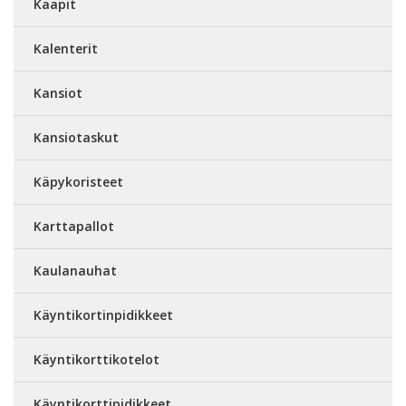
Kaapit
Kalenterit
Kansiot
Kansiotaskut
Käpykoristeet
Karttapallot
Kaulanauhat
Käyntikortinpidikkeet
Käyntikorttikotelot
Käyntikorttipidikkeet