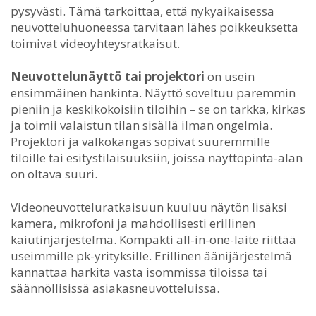
pysyvästi. Tämä tarkoittaa, että nykyaikaisessa
neuvotteluhuoneessa tarvitaan lähes poikkeuksetta
toimivat videoyhteysratkaisut.
Neuvottelunäyttö tai projektori
on usein
ensimmäinen hankinta. Näyttö soveltuu paremmin
pieniin ja keskikokoisiin tiloihin – se on tarkka, kirkas
ja toimii valaistun tilan sisällä ilman ongelmia.
Projektori ja valkokangas sopivat suuremmille
tiloille tai esitystilaisuuksiin, joissa näyttöpinta-alan
on oltava suuri.
Videoneuvotteluratkaisuun kuuluu näytön lisäksi
kamera, mikrofoni ja mahdollisesti erillinen
kaiutinjärjestelmä. Kompakti all-in-one-laite riittää
useimmille pk-yrityksille. Erillinen äänijärjestelmä
kannattaa harkita vasta isommissa tiloissa tai
säännöllisissä asiakasneuvotteluissa.