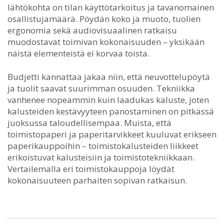
lähtökohta on tilan käyttötarkoitus ja tavanomainen
osallistujamäärä. Pöydän koko ja muoto, tuolien
ergonomia sekä audiovisuaalinen ratkaisu
muodostavat toimivan kokonaisuuden – yksikään
näistä elementeistä ei korvaa toista.
Budjetti kannattaa jakaa niin, että neuvottelupöytä
ja tuolit saavat suurimman osuuden. Tekniikka
vanhenee nopeammin kuin laadukas kaluste, joten
kalusteiden kestävyyteen panostaminen on pitkässä
juoksussa taloudellisempaa. Muista, että
toimistopaperi ja paperitarvikkeet kuuluvat erikseen
paperikauppoihin – toimistokalusteiden liikkeet
erikoistuvat kalusteisiin ja toimistotekniikkaan.
Vertailemalla eri toimistokauppoja löydät
kokonaisuuteen parhaiten sopivan ratkaisun.