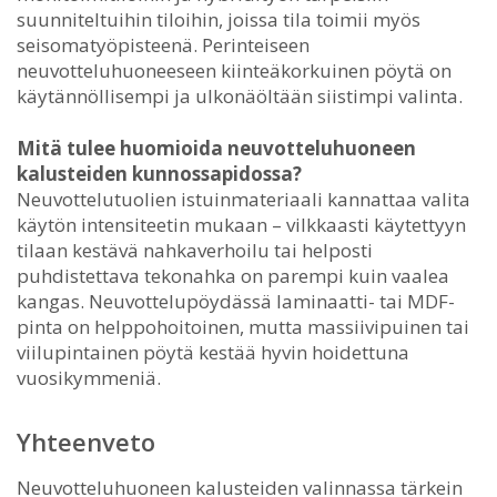
suunniteltuihin tiloihin, joissa tila toimii myös
seisomatyöpisteenä. Perinteiseen
neuvotteluhuoneeseen kiinteäkorkuinen pöytä on
käytännöllisempi ja ulkonäöltään siistimpi valinta.
Mitä tulee huomioida neuvotteluhuoneen
kalusteiden kunnossapidossa?
Neuvottelutuolien istuinmateriaali kannattaa valita
käytön intensiteetin mukaan – vilkkaasti käytettyyn
tilaan kestävä nahkaverhoilu tai helposti
puhdistettava tekonahka on parempi kuin vaalea
kangas. Neuvottelupöydässä laminaatti- tai MDF-
pinta on helppohoitoinen, mutta massiivipuinen tai
viilupintainen pöytä kestää hyvin hoidettuna
vuosikymmeniä.
Yhteenveto
Neuvotteluhuoneen kalusteiden valinnassa tärkein