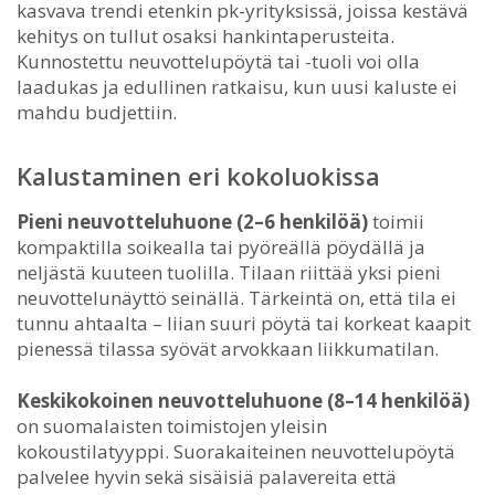
kasvava trendi etenkin pk-yrityksissä, joissa kestävä
kehitys on tullut osaksi hankintaperusteita.
Kunnostettu neuvottelupöytä tai -tuoli voi olla
laadukas ja edullinen ratkaisu, kun uusi kaluste ei
mahdu budjettiin.
Kalustaminen eri kokoluokissa
Pieni neuvotteluhuone (2–6 henkilöä)
toimii
kompaktilla soikealla tai pyöreällä pöydällä ja
neljästä kuuteen tuolilla. Tilaan riittää yksi pieni
neuvottelunäyttö seinällä. Tärkeintä on, että tila ei
tunnu ahtaalta – liian suuri pöytä tai korkeat kaapit
pienessä tilassa syövät arvokkaan liikkumatilan.
Keskikokoinen neuvotteluhuone (8–14 henkilöä)
on suomalaisten toimistojen yleisin
kokoustilatyyppi. Suorakaiteinen neuvottelupöytä
palvelee hyvin sekä sisäisiä palavereita että