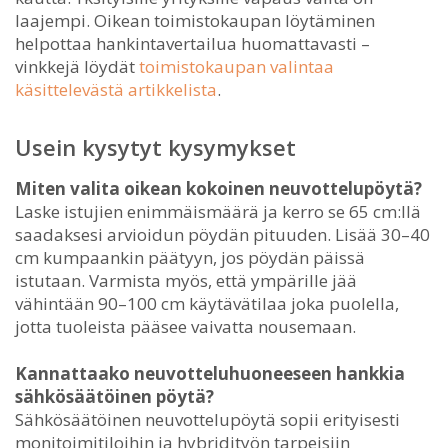
laajempi. Oikean toimistokaupan löytäminen
helpottaa hankintavertailua huomattavasti –
vinkkejä löydät
toimistokaupan valintaa
käsittelevästä artikkelista
.
Usein kysytyt kysymykset
Miten valita oikean kokoinen neuvottelupöytä?
Laske istujien enimmäismäärä ja kerro se 65 cm:llä
saadaksesi arvioidun pöydän pituuden. Lisää 30–40
cm kumpaankin päätyyn, jos pöydän päissä
istutaan. Varmista myös, että ympärille jää
vähintään 90–100 cm käytävätilaa joka puolella,
jotta tuoleista pääsee vaivatta nousemaan.
Kannattaako neuvotteluhuoneeseen hankkia
sähkösäätöinen pöytä?
Sähkösäätöinen neuvottelupöytä sopii erityisesti
monitoimitiloihin ja hybridityön tarpeisiin