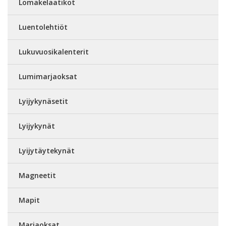
Lomakelaatikot
Luentolehtiöt
Lukuvuosikalenterit
Lumimarjaoksat
Lyijykynäsetit
Lyijykynät
Lyijytäytekynät
Magneetit
Mapit
Marjaoksat