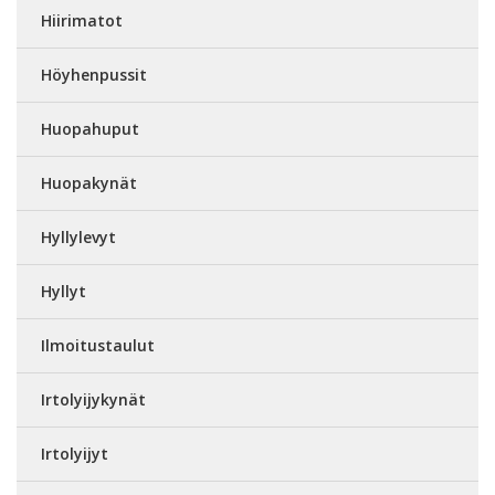
Hiirimatot
Höyhenpussit
Huopahuput
Huopakynät
Hyllylevyt
Hyllyt
Ilmoitustaulut
Irtolyijykynät
Irtolyijyt