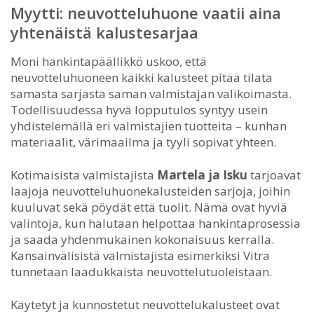
Myytti: neuvotteluhuone vaatii aina
yhtenäistä kalustesarjaa
Moni hankintapäällikkö uskoo, että
neuvotteluhuoneen kaikki kalusteet pitää tilata
samasta sarjasta saman valmistajan valikoimasta.
Todellisuudessa hyvä lopputulos syntyy usein
yhdistelemällä eri valmistajien tuotteita – kunhan
materiaalit, värimaailma ja tyyli sopivat yhteen.
Kotimaisista valmistajista
Martela ja Isku
tarjoavat
laajoja neuvotteluhuonekalusteiden sarjoja, joihin
kuuluvat sekä pöydät että tuolit. Nämä ovat hyviä
valintoja, kun halutaan helpottaa hankintaprosessia
ja saada yhdenmukainen kokonaisuus kerralla.
Kansainvälisistä valmistajista esimerkiksi Vitra
tunnetaan laadukkaista neuvottelutuoleistaan.
Käytetyt ja kunnostetut neuvottelukalusteet ovat