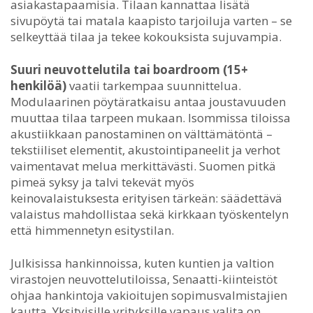
asiakastapaamisia. Tilaan kannattaa lisätä
sivupöytä tai matala kaapisto tarjoiluja varten – se
selkeyttää tilaa ja tekee kokouksista sujuvampia.
Suuri neuvottelutila tai boardroom (15+
henkilöä)
vaatii tarkempaa suunnittelua.
Modulaarinen pöytäratkaisu antaa joustavuuden
muuttaa tilaa tarpeen mukaan. Isommissa tiloissa
akustiikkaan panostaminen on välttämätöntä –
tekstiiliset elementit, akustointipaneelit ja verhot
vaimentavat melua merkittävästi. Suomen pitkä
pimeä syksy ja talvi tekevät myös
keinovalaistuksesta erityisen tärkeän: säädettävä
valaistus mahdollistaa sekä kirkkaan työskentelyn
että himmennetyn esitystilan.
Julkisissa hankinnoissa, kuten kuntien ja valtion
virastojen neuvottelutiloissa, Senaatti-kiinteistöt
ohjaa hankintoja vakioitujen sopimusvalmistajien
kautta. Yksityisille yrityksille vapaus valita on