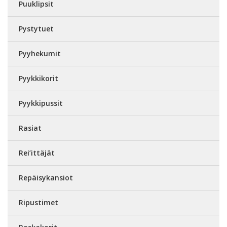
Puuklipsit
Pystytuet
Pyyhekumit
Pyykkikorit
Pyykkipussit
Rasiat
Rei’ittäjät
Repäisykansiot
Ripustimet