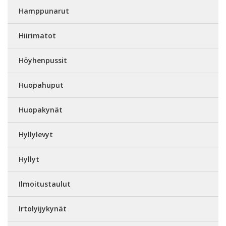
Hamppunarut
Hiirimatot
Höyhenpussit
Huopahuput
Huopakynät
Hyllylevyt
Hyllyt
Ilmoitustaulut
Irtolyijykynät