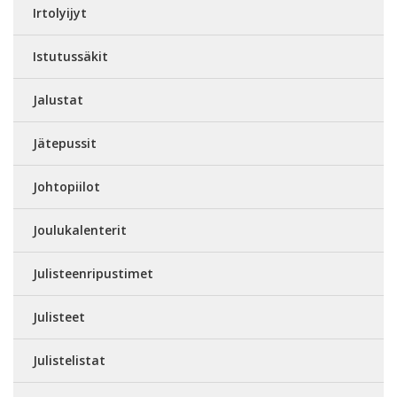
Irtolyijyt
Istutussäkit
Jalustat
Jätepussit
Johtopiilot
Joulukalenterit
Julisteenripustimet
Julisteet
Julistelistat