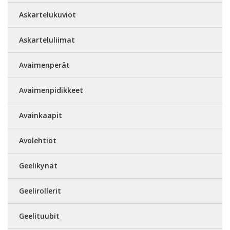
Askartelukuviot
Askarteluliimat
Avaimenperät
Avaimenpidikkeet
Avainkaapit
Avolehtiöt
Geelikynät
Geelirollerit
Geelituubit