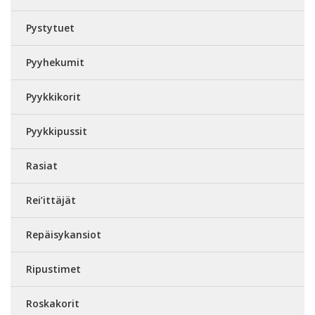
Pystytuet
Pyyhekumit
Pyykkikorit
Pyykkipussit
Rasiat
Rei’ittäjät
Repäisykansiot
Ripustimet
Roskakorit