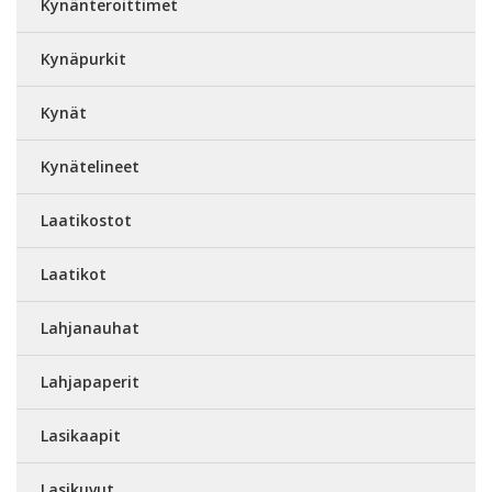
Kynänteroittimet
Kynäpurkit
Kynät
Kynätelineet
Laatikostot
Laatikot
Lahjanauhat
Lahjapaperit
Lasikaapit
Lasikuvut