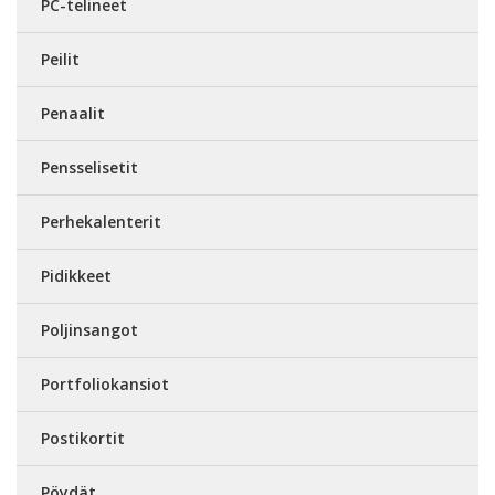
PC-telineet
Peilit
Penaalit
Pensselisetit
Perhekalenterit
Pidikkeet
Poljinsangot
Portfoliokansiot
Postikortit
Pöydät