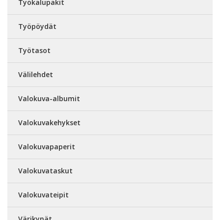
Työkalupakit
Työpöydät
Työtasot
Välilehdet
Valokuva-albumit
Valokuvakehykset
Valokuvapaperit
Valokuvataskut
Valokuvateipit
Värikynät