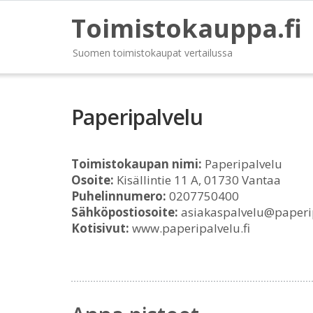
Toimistokauppa.fi
Suomen toimistokaupat vertailussa
Paperipalvelu
Toimistokaupan nimi:
Paperipalvelu
Osoite:
Kisällintie 11 A, 01730 Vantaa
Puhelinnumero:
0207750400
Sähköpostiosoite:
asiakaspalvelu@paperip
Kotisivut:
www.paperipalvelu.fi