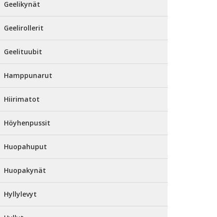
Geelikynät
Geelirollerit
Geelituubit
Hamppunarut
Hiirimatot
Höyhenpussit
Huopahuput
Huopakynät
Hyllylevyt