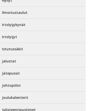
Hyllyt
Ilmoitustaulut
Irtolyijykynät
Irtolyijyt
Istutussäkit
Jalustat
Jätepussit
Johtopiilot
Joulukalenterit
Julisteenripustimet