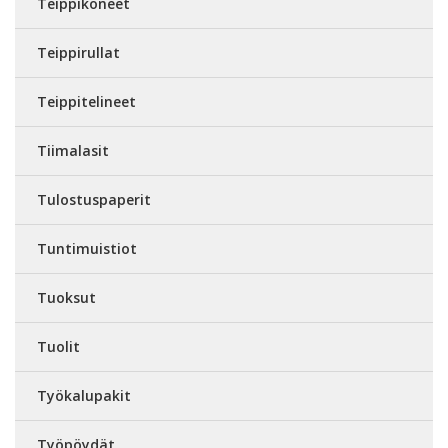
Teippikoneet
Teippirullat
Teippitelineet
Tiimalasit
Tulostuspaperit
Tuntimuistiot
Tuoksut
Tuolit
Työkalupakit
Työpöydät