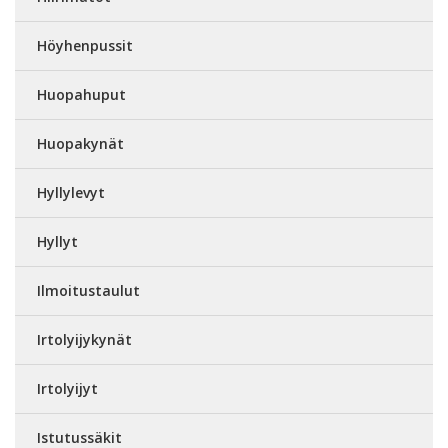
Höyhenpussit
Huopahuput
Huopakynät
Hyllylevyt
Hyllyt
Ilmoitustaulut
Irtolyijykynät
Irtolyijyt
Istutussäkit