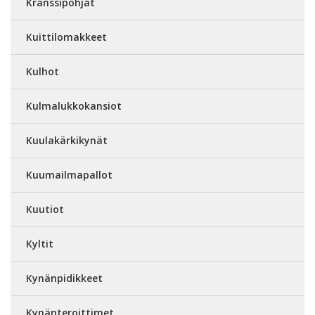
Kranssipohjat
Kuittilomakkeet
Kulhot
Kulmalukkokansiot
Kuulakärkikynät
Kuumailmapallot
Kuutiot
Kyltit
Kynänpidikkeet
Kynänteroittimet