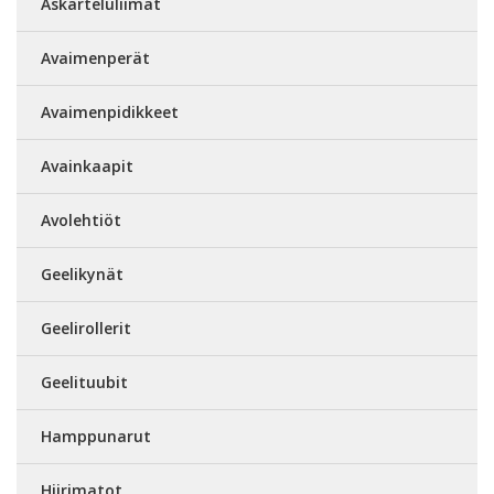
Askarteluliimat
Avaimenperät
Avaimenpidikkeet
Avainkaapit
Avolehtiöt
Geelikynät
Geelirollerit
Geelituubit
Hamppunarut
Hiirimatot