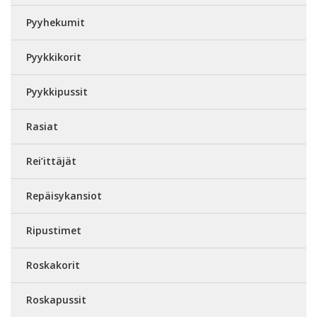
Pyyhekumit
Pyykkikorit
Pyykkipussit
Rasiat
Rei’ittäjät
Repäisykansiot
Ripustimet
Roskakorit
Roskapussit