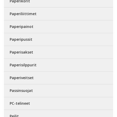
Paperikorit
Paperiliittimet
Paperipainot
Paperipussit
Paperisakset
Paperisilppurit
Paperiveitset
Passinsuojat
PC-telineet
Peilit