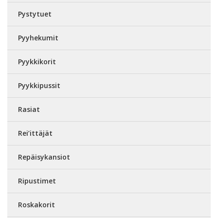
Pystytuet
Pyyhekumit
Pyykkikorit
Pyykkipussit
Rasiat
Rei’ittäjät
Repäisykansiot
Ripustimet
Roskakorit