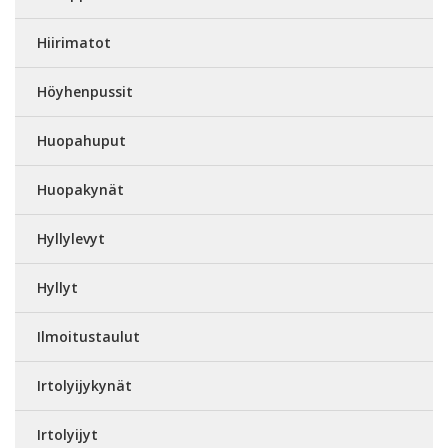
Hiirimatot
Höyhenpussit
Huopahuput
Huopakynät
Hyllylevyt
Hyllyt
Ilmoitustaulut
Irtolyijykynät
Irtolyijyt