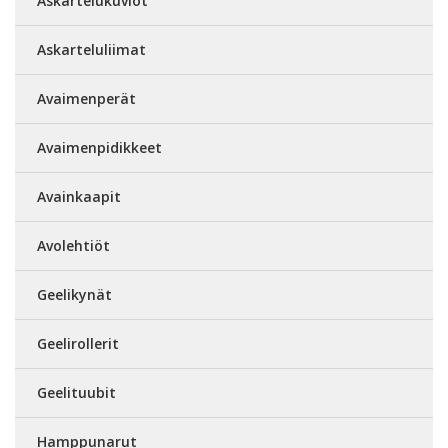
Askartelukuviot
Askarteluliimat
Avaimenperät
Avaimenpidikkeet
Avainkaapit
Avolehtiöt
Geelikynät
Geelirollerit
Geelituubit
Hamppunarut