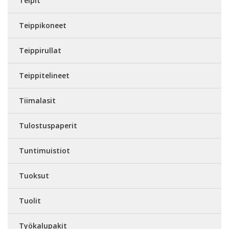
Teipit
Teippikoneet
Teippirullat
Teippitelineet
Tiimalasit
Tulostuspaperit
Tuntimuistiot
Tuoksut
Tuolit
Työkalupakit