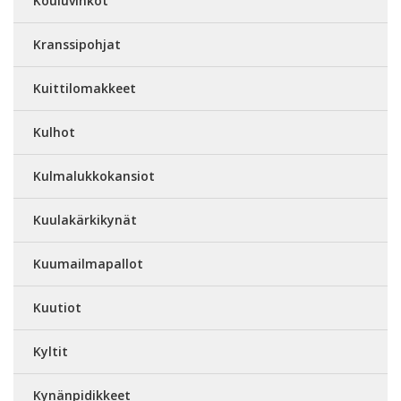
Kouluvihkot
Kranssipohjat
Kuittilomakkeet
Kulhot
Kulmalukkokansiot
Kuulakärkikynät
Kuumailmapallot
Kuutiot
Kyltit
Kynänpidikkeet