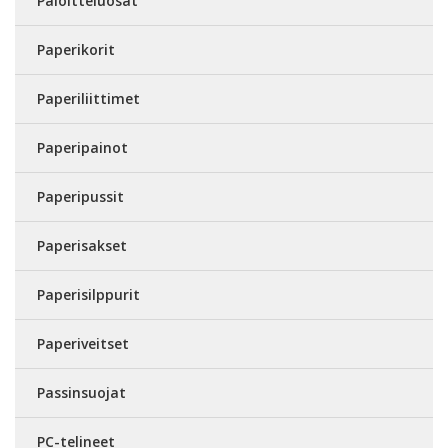
Paloitteluosat
Paperikorit
Paperiliittimet
Paperipainot
Paperipussit
Paperisakset
Paperisilppurit
Paperiveitset
Passinsuojat
PC-telineet