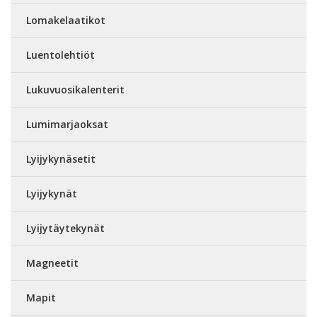
Lomakelaatikot
Luentolehtiöt
Lukuvuosikalenterit
Lumimarjaoksat
Lyijykynäsetit
Lyijykynät
Lyijytäytekynät
Magneetit
Mapit