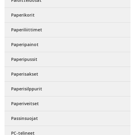
Paloitteluosat
Paperikorit
Paperiliittimet
Paperipainot
Paperipussit
Paperisakset
Paperisilppurit
Paperiveitset
Passinsuojat
PC-telineet