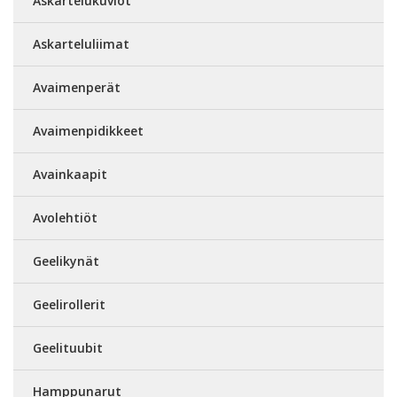
Askartelukuviot
Askarteluliimat
Avaimenperät
Avaimenpidikkeet
Avainkaapit
Avolehtiöt
Geelikynät
Geelirollerit
Geelituubit
Hamppunarut