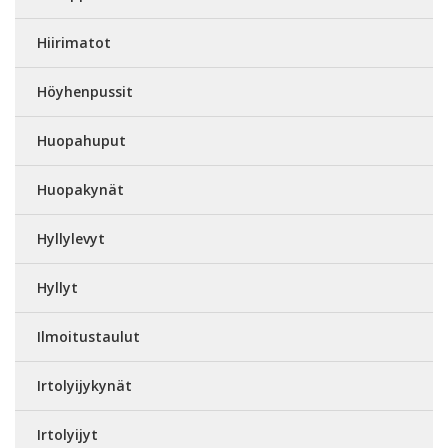
Hiirimatot
Höyhenpussit
Huopahuput
Huopakynät
Hyllylevyt
Hyllyt
Ilmoitustaulut
Irtolyijykynät
Irtolyijyt