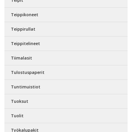
Teipit
Teippikoneet
Teippirullat
Teippitelineet
Tiimalasit
Tulostuspaperit
Tuntimuistiot
Tuoksut
Tuolit
Työkalupakit