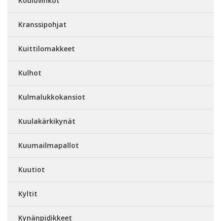
Kouluvihkot
Kranssipohjat
Kuittilomakkeet
Kulhot
Kulmalukkokansiot
Kuulakärkikynät
Kuumailmapallot
Kuutiot
Kyltit
Kynänpidikkeet