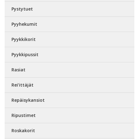
Pystytuet
Pyyhekumit
Pyykkikorit
Pyykkipussit
Rasiat
Rei’ittäjät
Repäisykansiot
Ripustimet
Roskakorit