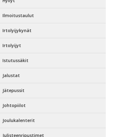
Hyllyt
Ilmoitustaulut
Irtolyijykynät
Irtolyijyt
Istutussäkit
Jalustat
Jätepussit
Johtopiilot
Joulukalenterit
Julisteenripustimet