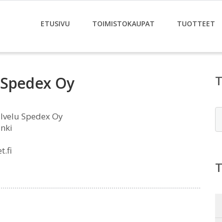
ETUSIVU
TOIMISTOKAUPAT
TUOTTEET
 Spedex Oy
E
lvelu Spedex Oy
inki
.fi