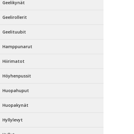
Geelikynät
Geelirollerit
Geelituubit
Hamppunarut
Hiirimatot
Höyhenpussit
Huopahuput
Huopakynät
Hyllylevyt