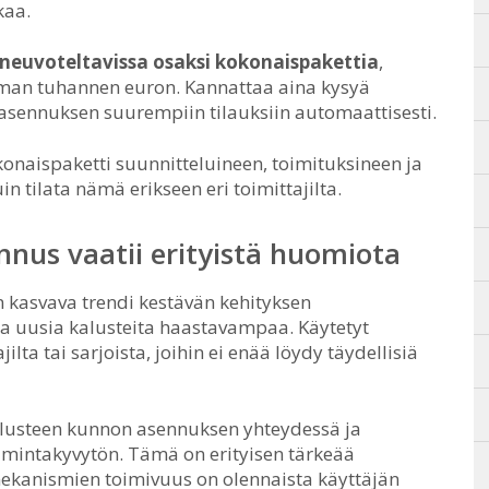
kaa.
 neuvoteltavissa osaksi kokonaispakettia
,
taman tuhannen euron. Kannattaa aina kysyä
sasennuksen suurempiin tilauksiin automaattisesti.
konaispaketti suunnitteluineen, toimituksineen ja
 tilata nämä erikseen eri toimittajilta.
nnus vaatii erityistä huomiota
 kasvava trendi kestävän kehityksen
la uusia kalusteita haastavampaa. Käytetyt
jilta tai sarjoista, joihin ei enää löydy täydellisiä
alusteen kunnon asennuksen yhteydessä ja
oimintakyvytön. Tämä on erityisen tärkeää
mekanismien toimivuus on olennaista käyttäjän