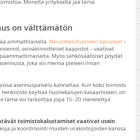
imistoa. Monelta yritykseltä jää tämä
nus on välttämätön
tää ammattilaisella.
Neuvotteluhuoneen kalusteet
–
viennit, seinäkiinnitteiset kaapistot – vaativat
 epäammattimaiselta. Myös sähkösäätöiset pöydät
 asennusta, joka voi mennä pieleen ilman
 jossa asennuspalvelu kannattaa. Kun koko toimisto
ka henkilöstö käyttää huonekalujen kasaamiseen, on
lle tämä voi tarkoittaa jopa 15–20 menetettyä
tävät toimistokalustamiset vaativat usein
ukkoja ja koordinointi muiden urakoitsijoiden kanssa