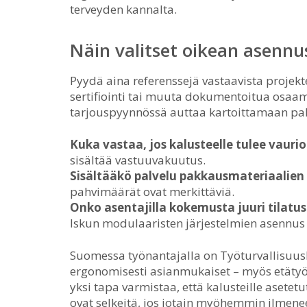
terveyden kannalta.
Näin valitset oikean asennu
Pyydä aina referenssejä vastaavista projekte
sertifiointi tai muuta dokumentoitua osa
tarjouspyynnössä auttaa kartoittamaan pal
Kuka vastaa, jos kalusteelle tulee vaur
sisältää vastuuvakuutus.
Sisältääkö palvelu pakkausmateriaalien 
pahvimäärät ovat merkittäviä.
Onko asentajilla kokemusta juuri tilatus
Iskun modulaaristen järjestelmien asennus 
Suomessa työnantajalla on Työturvallisuusla
ergonomisesti asianmukaiset – myös etäty
yksi tapa varmistaa, että kalusteille asetet
ovat selkeitä, jos jotain myöhemmin ilmene