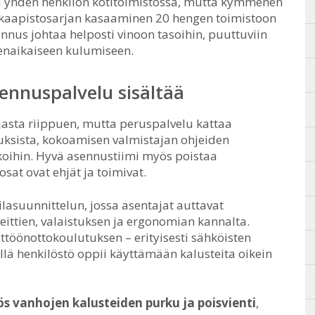
a yhden henkilön kotitoimistossa, mutta kymmenen
a kaapistosarjan kasaaminen 20 hengen toimistoon
ennus johtaa helposti vinoon tasoihin, puuttuviin
nenaikaiseen kulumiseen.
ennuspalvelu sisältää
jasta riippuen, mutta peruspalvelu kattaa
uksista, kokoamisen valmistajan ohjeiden
kkoihin. Hyvä asennustiimi myös poistaa
osat ovat ehjät ja toimivat.
lasuunnittelun, jossa asentajat auttavat
eittien, valaistuksen ja ergonomian kannalta.
yttöönottokoulutuksen – erityisesti sähköisten
llä henkilöstö oppii käyttämään kalusteita oikein
 vanhojen kalusteiden purku ja poisvienti
,