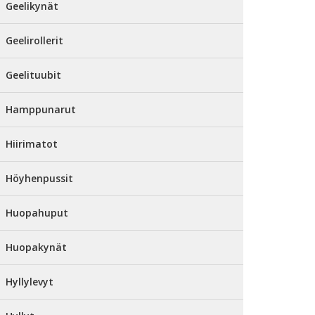
Geelikynät
Geelirollerit
Geelituubit
Hamppunarut
Hiirimatot
Höyhenpussit
Huopahuput
Huopakynät
Hyllylevyt