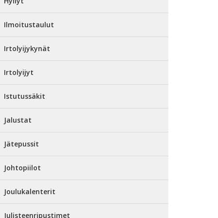
Hyllyt
Ilmoitustaulut
Irtolyijykynät
Irtolyijyt
Istutussäkit
Jalustat
Jätepussit
Johtopiilot
Joulukalenterit
Julisteenripustimet