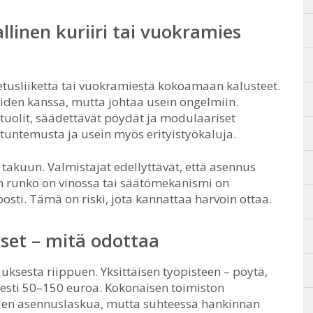
llinen kuriiri tai vuokramies
etusliikettä tai vuokramiestä kokoamaan kalusteet.
iden kanssa, mutta johtaa usein ongelmiin.
 tuolit, säädettävät pöydät ja modulaariset
 tuntemusta ja usein myös erityistyökaluja.
takuun. Valmistajat edellyttävät, että asennus
n runko on vinossa tai säätömekanismi on
osti. Tämä on riski, jota kannattaa harvoin ottaa.
set – mitä odottaa
uksesta riippuen. Yksittäisen työpisteen – pöytä,
sesti 50–150 euroa. Kokonaisen toimiston
ojen asennuslaskua, mutta suhteessa hankinnan