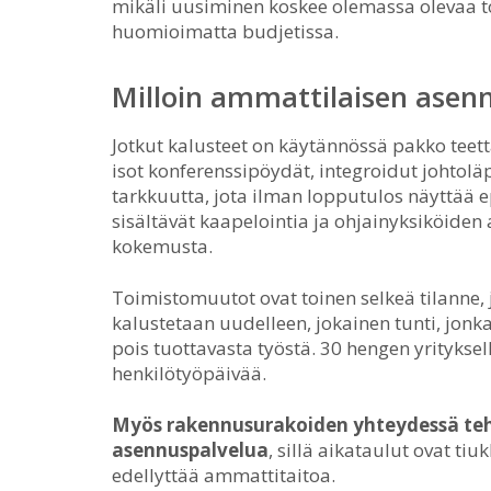
mikäli uusiminen koskee olemassa olevaa to
huomioimatta budjetissa.
Milloin ammattilaisen asen
Jotkut kalusteet on käytännössä pakko teet
isot konferenssipöydät, integroidut johtoläpi
tarkkuutta, jota ilman lopputulos näyttää
sisältävät kaapelointia ja ohjainyksiköiden
kokemusta.
Toimistomuutot ovat toinen selkeä tilanne,
kalustetaan uudelleen, jokainen tunti, jon
pois tuottavasta työstä. 30 hengen yritykse
henkilötyöpäivää.
Myös rakennusurakoiden yhteydessä teh
asennuspalvelua
, sillä aikataulut ovat ti
edellyttää ammattitaitoa.