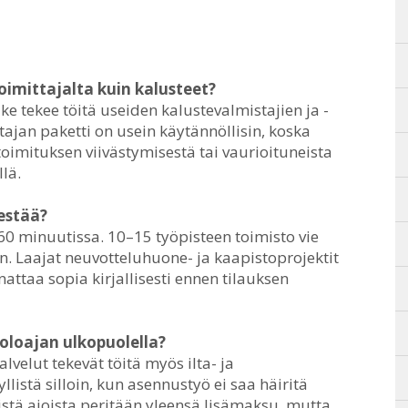
oimittajalta kuin kalusteet?
ke tekee töitä useiden kalustevalmistajien ja -
tajan paketti on usein käytännöllisin, koska
oimituksen viivästymisestä tai vaurioituneista
llä.
estää?
60 minuutissa. 10–15 työpisteen toimisto vie
än. Laajat neuvotteluhuone- ja kaapistoprojektit
nattaa sopia kirjallisesti ennen tilauksen
oloajan ulkopuolella?
elut tekevät töitä myös ilta- ja
istä silloin, kun asennustyö ei saa häiritä
istä ajoista peritään yleensä lisämaksu, mutta