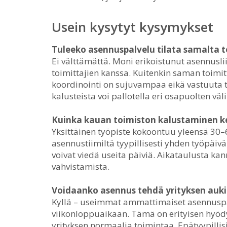
Usein kysytyt kysymykset
Tuleeko asennuspalvelu tilata samalta t
Ei välttämättä. Moni erikoistunut asennuslii
toimittajien kanssa. Kuitenkin saman toimit
koordinointi on sujuvampaa eikä vastuuta t
kalusteista voi pallotella eri osapuolten väli
Kuinka kauan toimiston kalustaminen k
Yksittäinen työpiste kokoontuu yleensä 30–
asennustiimiltä tyypillisesti yhden työpäiv
voivat viedä useita päiviä. Aikataulusta kan
vahvistamista.
Voidaanko asennus tehdä yrityksen auki
Kyllä – useimmat ammattimaiset asennuspalv
viikonloppuaikaan. Tämä on erityisen hyödyll
yrityksen normaalia toimintaa. Epätyypillis