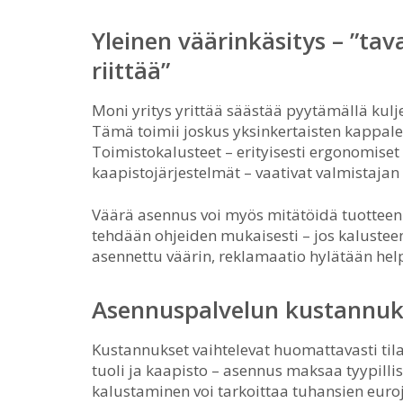
Yleinen väärinkäsitys – ”tava
riittää”
Moni yritys yrittää säästää pyytämällä kulj
Tämä toimii joskus yksinkertaisten kappale
Toimistokalusteet – erityisesti ergonomiset
kaapistojärjestelmät – vaativat valmistajan
Väärä asennus voi myös mitätöidä tuotteen 
tehdään ohjeiden mukaisesti – jos kalustee
asennettu väärin, reklamaatio hylätään help
Asennuspalvelun kustannuk
Kustannukset vaihtelevat huomattavasti tila
tuoli ja kaapisto – asennus maksaa tyypilli
kalustaminen voi tarkoittaa tuhansien eur