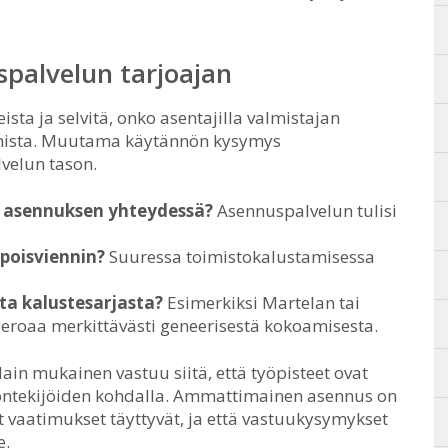
spalvelun tarjoajan
ista ja selvitä, onko asentajilla valmistajan
amista. Muutama käytännön kysymys
velun tason.
io asennuksen yhteydessä?
Asennuspalvelun tulisi
poisviennin?
Suuressa toimistokalustamisessa
ta kalustesarjasta?
Esimerkiksi Martelan tai
eroaa merkittävästi geneerisestä kokoamisesta.
in mukainen vastuu siitä, että työpisteet ovat
öntekijöiden kohdalla. Ammattimainen asennus on
ut vaatimukset täyttyvät, ja että vastuukysymykset
e.