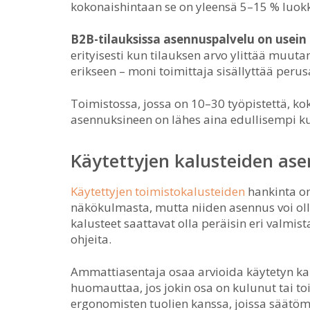
kokonaishintaan se on yleensä 5–15 % luok
B2B-tilauksissa asennuspalvelu on usein
erityisesti kun tilauksen arvo ylittää muu
erikseen – moni toimittaja sisällyttää peru
Toimistossa, jossa on 10–30 työpistettä, ko
asennuksineen on lähes aina edullisempi kuin
Käytettyjen kalusteiden ase
Käytettyjen toimistokalusteiden
hankinta on
näkökulmasta, mutta niiden asennus voi ol
kalusteet saattavat olla peräisin eri valmista
ohjeita.
Ammattiasentaja osaa arvioida käytetyn k
huomauttaa, jos jokin osa on kulunut tai t
ergonomisten tuolien kanssa, joissa säätö