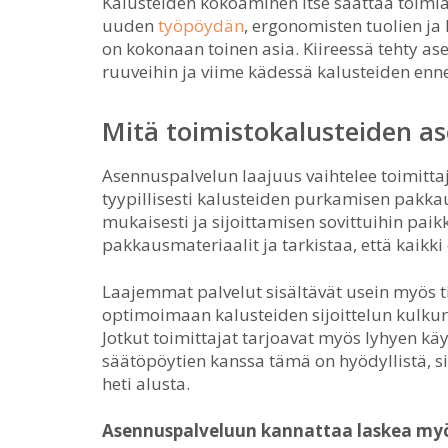
Kalusteiden kokoaminen itse saattaa toimi
uuden
työpöydän
, ergonomisten tuolien j
on kokonaan toinen asia. Kiireessä tehty as
ruuveihin ja viime kädessä kalusteiden en
Mitä toimistokalusteiden as
Asennuspalvelun laajuus vaihtelee toimitta
tyypillisesti kalusteiden purkamisen pakka
mukaisesti ja sijoittamisen sovittuihin pai
pakkausmateriaalit ja tarkistaa, että kaikki 
Laajemmat palvelut sisältävät usein myös ti
optimoimaan kalusteiden sijoittelun kulkur
Jotkut toimittajat tarjoavat myös lyhyen kä
säätöpöytien kanssa tämä on hyödyllistä, si
heti alusta.
Asennuspalveluun kannattaa laskea myös