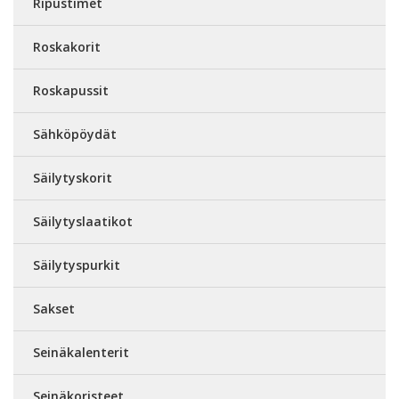
Ripustimet
Roskakorit
Roskapussit
Sähköpöydät
Säilytyskorit
Säilytyslaatikot
Säilytyspurkit
Sakset
Seinäkalenterit
Seinäkoristeet