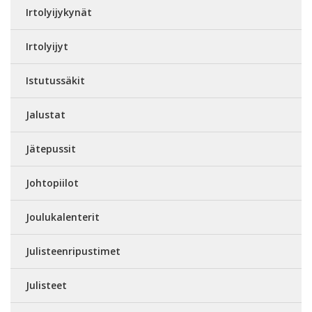
Irtolyijykynät
Irtolyijyt
Istutussäkit
Jalustat
Jätepussit
Johtopiilot
Joulukalenterit
Julisteenripustimet
Julisteet