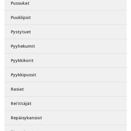
Pussukat
Puuklipsit
Pystytuet
Pyyhekumit
Pyykkikorit
Pyykkipussit
Rasiat
Rei’ittäjät
Repäisykansiot