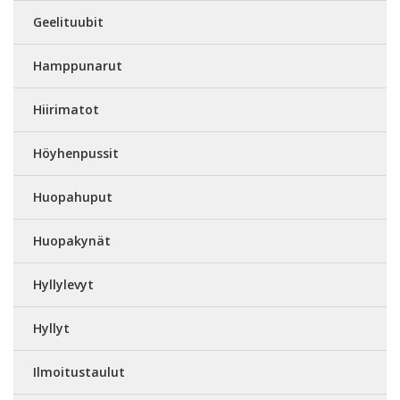
Geelituubit
Hamppunarut
Hiirimatot
Höyhenpussit
Huopahuput
Huopakynät
Hyllylevyt
Hyllyt
Ilmoitustaulut