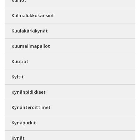
Kulhot
Kulmalukkokansiot
Kuulakärkikynät
Kuumailmapallot
Kuutiot
Kyltit
Kynänpidikkeet
Kynänteroittimet
Kynäpurkit
Kynät