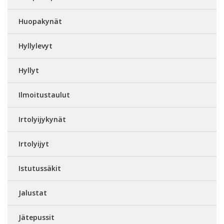
Huopakynät
Hyllylevyt
Hyllyt
Ilmoitustaulut
Irtolyijykynät
Irtolyijyt
Istutussäkit
Jalustat
Jätepussit