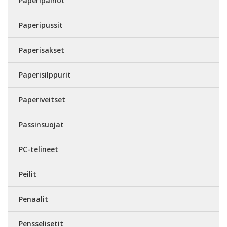
Paperipainot
Paperipussit
Paperisakset
Paperisilppurit
Paperiveitset
Passinsuojat
PC-telineet
Peilit
Penaalit
Pensselisetit