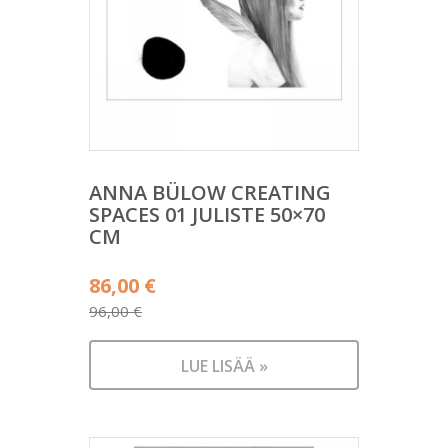
ANNA BÜLOW CREATING
SPACES 01 JULISTE 50×70
CM
Alkuperäinen
86,00
€
hinta
96,00
€
Nykyinen
oli:
hinta
96,00 €.
LUE LISÄÄ »
on:
86,00 €.