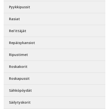
Pyykkipussit
Rasiat
Rei’ittäjät
Repäisykansiot
Ripustimet
Roskakorit
Roskapussit
Sähköpöydät
Säilytyskorit