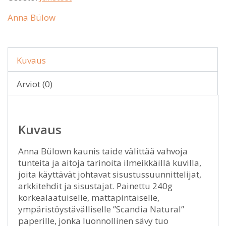
Anna Bülow
Kuvaus
Arviot (0)
Kuvaus
Anna Bülown kaunis taide välittää vahvoja
tunteita ja aitoja tarinoita ilmeikkäillä kuvilla,
joita käyttävät johtavat sisustussuunnittelijat,
arkkitehdit ja sisustajat. Painettu 240g
korkealaatuiselle, mattapintaiselle,
ympäristöystävälliselle ”Scandia Natural”
paperille, jonka luonnollinen sävy tuo