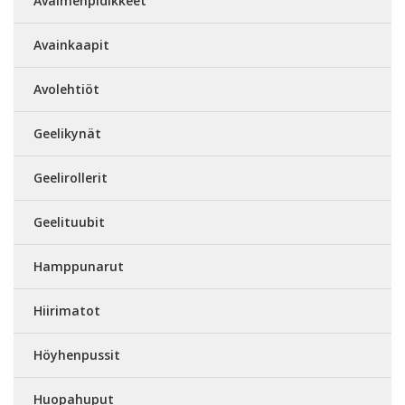
Avaimenpidikkeet
Avainkaapit
Avolehtiöt
Geelikynät
Geelirollerit
Geelituubit
Hamppunarut
Hiirimatot
Höyhenpussit
Huopahuput