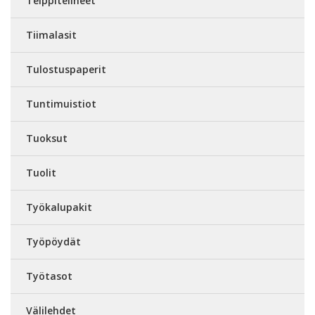
Teippitelineet
Tiimalasit
Tulostuspaperit
Tuntimuistiot
Tuoksut
Tuolit
Työkalupakit
Työpöydät
Työtasot
Välilehdet