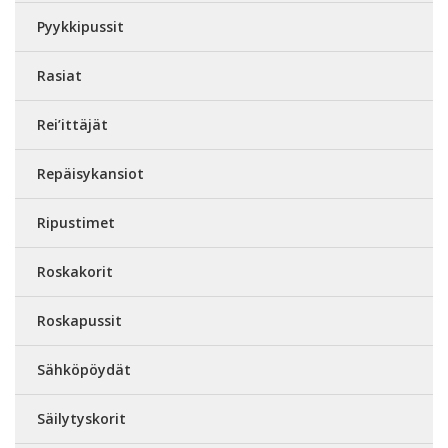
Pyykkipussit
Rasiat
Rei’ittäjät
Repäisykansiot
Ripustimet
Roskakorit
Roskapussit
Sähköpöydät
Säilytyskorit