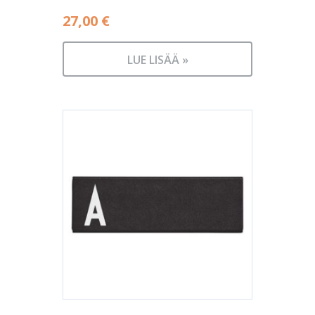
27,00
€
LUE LISÄÄ »