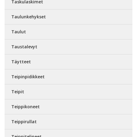
Taskulaskimet
Taulunkehykset
Taulut
Taustalevyt
Täytteet
Teipinpidikkeet
Teipit
Teippikoneet
Teippirullat
Teippitelineet