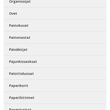
Organisoijat
Ovet
Painokuvat
Painonastat
Päiväkirjat
Pajunkissaoksat
Paloitteluosat
Paperikorit
Paperiliittimet
Paperipainot