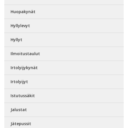
Huopakynät
Hyllylevyt
Hyllyt
Ilmoitustaulut
Irtolyijykynät
Irtolyijyt
Istutussäkit
Jalustat
Jätepussit