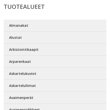
TUOTEALUEET
Almanakat
Alustat
Arkistointikaapit
Arparenkaat
Askartelukuviot
Askarteluliimat
Avaimenperät
Avaimenpidikkeet