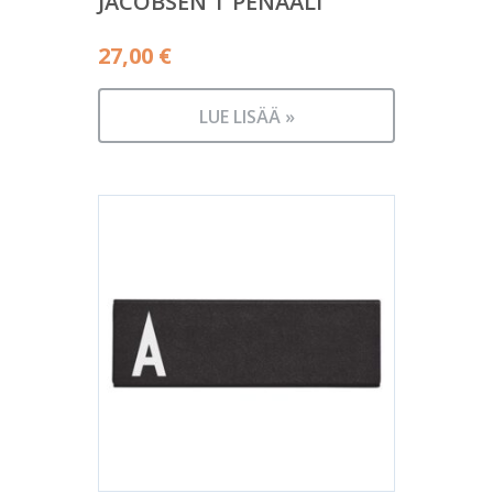
JACOBSEN T PENAALI
27,00
€
LUE LISÄÄ »