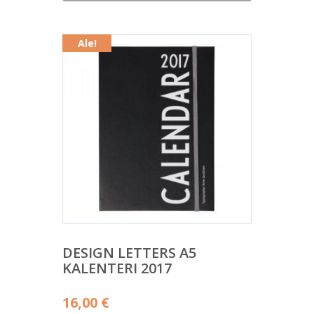
on:
21,00 €.
Ale!
DESIGN LETTERS A5
KALENTERI 2017
Alkuperäinen
16,00
€