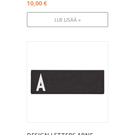
10,00
€
LUE LISÄÄ »