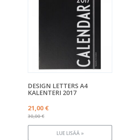
DESIGN LETTERS A4
KALENTERI 2017
Alkuperäinen
21,00
€
hinta
30,00
€
Nykyinen
oli:
hinta
30,00 €.
LUE LISÄÄ »