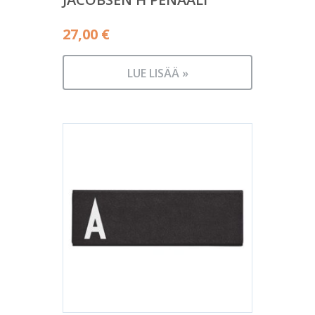
27,00
€
LUE LISÄÄ »