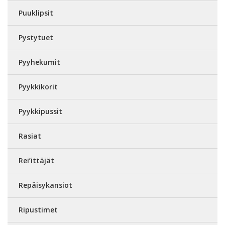
Puuklipsit
Pystytuet
Pyyhekumit
Pyykkikorit
Pyykkipussit
Rasiat
Rei’ittäjät
Repäisykansiot
Ripustimet