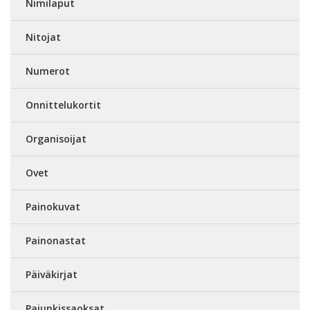
Nimilaput
Nitojat
Numerot
Onnittelukortit
Organisoijat
Ovet
Painokuvat
Painonastat
Päiväkirjat
Pajunkissaoksat