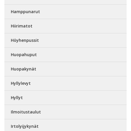
Hamppunarut
Hiirimatot
Höyhenpussit
Huopahuput
Huopakynät
Hyllylevyt
Hyllyt
Ilmoitustaulut
Irtolyijykynät