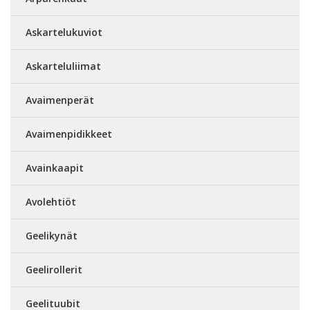
Askartelukuviot
Askarteluliimat
Avaimenperät
Avaimenpidikkeet
Avainkaapit
Avolehtiöt
Geelikynät
Geelirollerit
Geelituubit