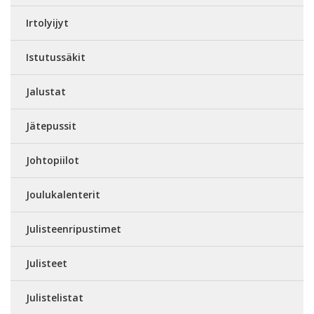
Irtolyijyt
Istutussäkit
Jalustat
Jätepussit
Johtopiilot
Joulukalenterit
Julisteenripustimet
Julisteet
Julistelistat